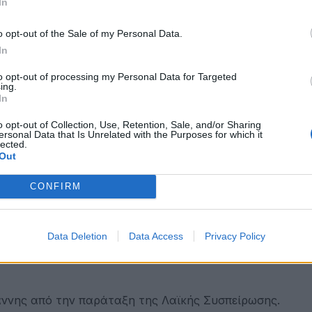
In
o opt-out of the Sale of my Personal Data.
In
to opt-out of processing my Personal Data for Targeted
ing.
In
o opt-out of Collection, Use, Retention, Sale, and/or Sharing
ersonal Data that Is Unrelated with the Purposes for which it
lected.
Out
CONFIRM
 οι παρόντες (συμβούλιο 25 μελών) στην 25η ειδική συν
ίτων με τον δημοτικό σύμβουλο της μείζονας αντιπολίτ
Data Deletion
Data Access
Privacy Policy
ής ψηφοφορίας. Οι κ. Γίτσας, Πασχαλίδης, Σεμερτζίδης
ωάννης από την παράταξη της Λαϊκής Συσπείρωσης.