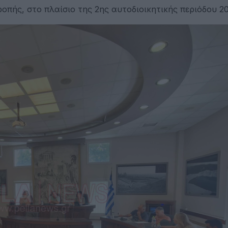
οπής, στο πλαίσιο της 2ης αυτοδιοικητικής περιόδου 20