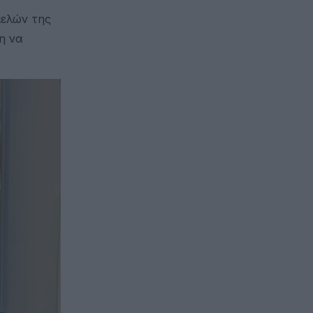
μελών της
η να