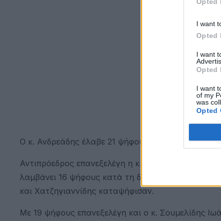
Opted 
I want t
Opted 
I want 
Advertis
Opted 
I want t
of my P
was col
Opted 
Ο κ. Ανδρεάδης έλαβε 21 ψήφους που ήταν και όλοι
Αντιπρόεδρος επανεξελέγη η κ. Πορτοκαλίδης Χαρ
λαμβάνει 16 ψήφους κατά τη διαδικασία της φανερ
και Χατζηγιαννίδης καταψήφισαν.
Με 19 ψήφους επανεξελέγη και ο κ. Σουμελίδης Ι