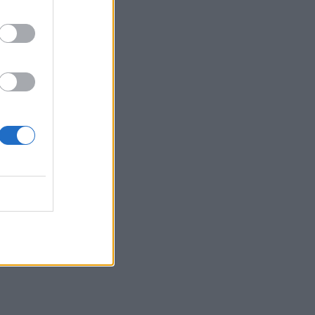
εδρίαση.
ευσης να
, Κρητίδης