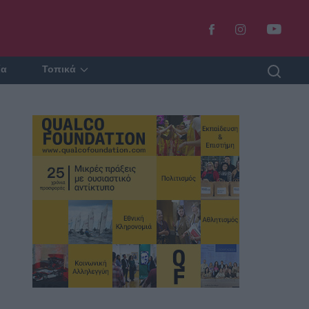
ία
Τοπικά