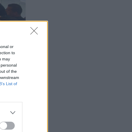
sonal or
ection to
ou may
 personal
out of the
 downstream
B’s List of
θιος που
ς που δεν
ηκε ότι