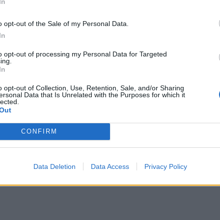
In
o opt-out of the Sale of my Personal Data.
In
επτεμβρίου 2023
άννης Δεμερτζής: Είμαι εδώ για να
to opt-out of processing my Personal Data for Targeted
ηθήσω στη λύση των προβλημάτων
ing.
In
o opt-out of Collection, Use, Retention, Sale, and/or Sharing
ersonal Data that Is Unrelated with the Purposes for which it
lected.
Out
CONFIRM
Data Deletion
Data Access
Privacy Policy