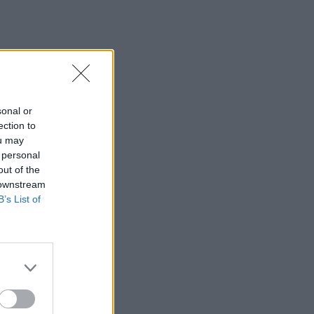
sonal or
ection to
ou may
 personal
out of the
 downstream
B’s List of