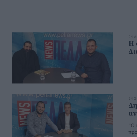
24 Δ
Η 
Δι
24 Σ
Δη
αν
"Ο 
προ