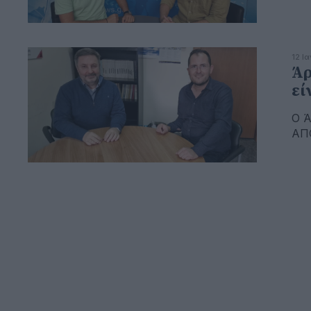
12 Ι
Άρ
εί
Ο Ά
ΑΠ