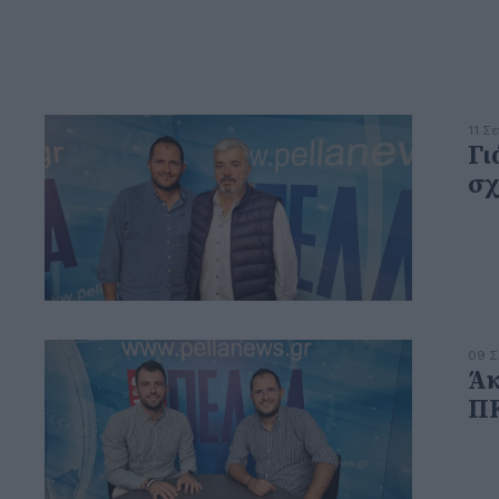
11 Σ
Γι
σχ
09 Σ
Άκ
ΠΚ