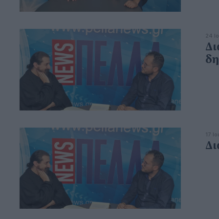
24 Ι
Δι
δη
17 Ι
Δι