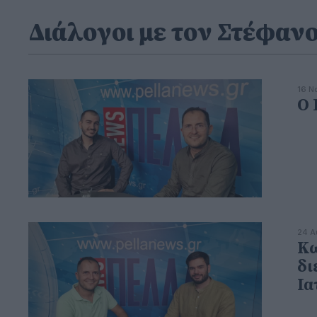
Διάλογοι με τον Στέφαν
16 Ν
Ο 
24 Α
Κω
δι
Ια