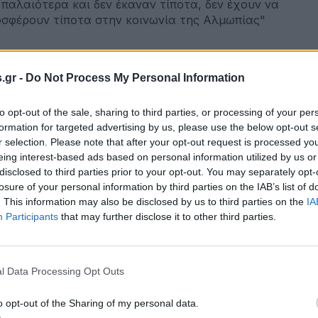
 παλαιότερα και δεν έκαναν τίποτα, δεν έχουν να
σφέρουν τίποτα στην κοινωνία της Αλμωπίας"
επτεμβρίου 2023
ένη Σιαπαλίνη: Πρέπει να δώσουμε
.gr -
Do Not Process My Personal Information
νητρα στους νέους
to opt-out of the sale, sharing to third parties, or processing of your per
formation for targeted advertising by us, please use the below opt-out s
r selection. Please note that after your opt-out request is processed y
eing interest-based ads based on personal information utilized by us or
disclosed to third parties prior to your opt-out. You may separately opt-
losure of your personal information by third parties on the IAB’s list of
. This information may also be disclosed by us to third parties on the
IA
Participants
that may further disclose it to other third parties.
επτεμβρίου 2023
Θοδωρής Καθρέπτης στους Διαλόγους
l Data Processing Opt Outs
o opt-out of the Sharing of my personal data.