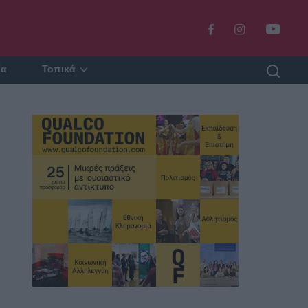
ία
Τοπικά