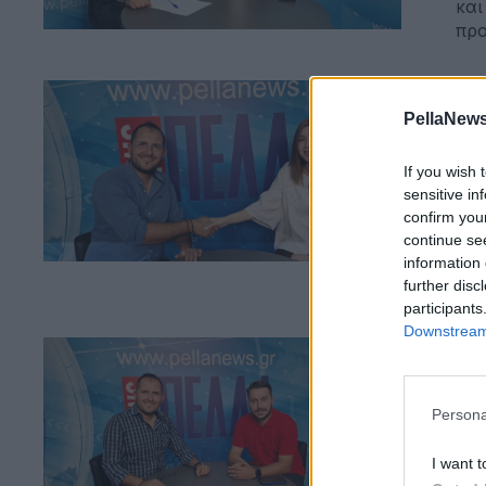
και
προ
21 Σ
Ελ
PellaNews
κί
If you wish 
sensitive in
confirm you
continue se
information 
further disc
participants
Downstream 
13 Σ
Ο 
Persona
I want t