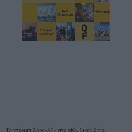
Το ντέρμπι Άρης-ΑΕΚ στο «Κλ. Βικελίδης»