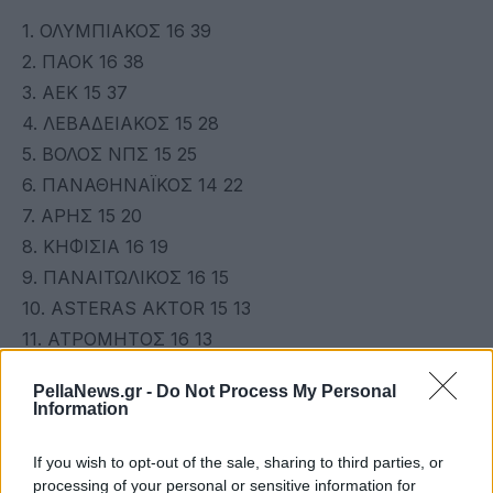
1. ΟΛΥΜΠΙΑΚΟΣ 16 39
2. ΠΑΟΚ 16 38
3. ΑΕΚ 15 37
4. ΛΕΒΑΔΕΙΑΚΟΣ 15 28
5. ΒΟΛΟΣ ΝΠΣ 15 25
6. ΠΑΝΑΘΗΝΑΪΚΟΣ 14 22
7. ΑΡΗΣ 15 20
8. ΚΗΦΙΣΙΑ 16 19
9. ΠΑΝΑΙΤΩΛΙΚΟΣ 16 15
10. ASTERAS AKTOR 15 13
11. ΑΤΡΟΜΗΤΟΣ 16 13
12. ΟΦΗ 14 12
PellaNews.gr -
Do Not Process My Personal
13. ΑΕΛ NOVIBET 16 10
Information
14. ΠΑΝΣΕΡΡΑΪΚΟΣ 15 5
If you wish to opt-out of the sale, sharing to third parties, or
πηγή: sdna.gr
processing of your personal or sensitive information for