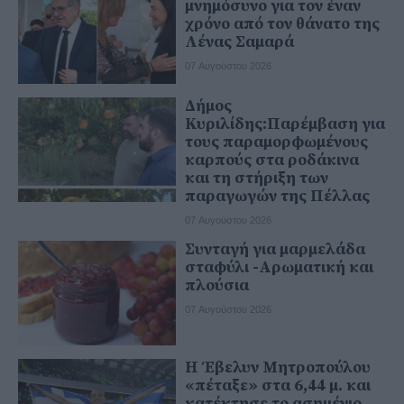
μνημόσυνο για τον έναν
χρόνο από τον θάνατο της
Λένας Σαμαρά
07 Αυγούστου 2026
Δήμος
Κυριλίδης:Παρέμβαση για
τους παραμορφωμένους
καρπούς στα ροδάκινα
και τη στήριξη των
παραγωγών της Πέλλας
07 Αυγούστου 2026
Συνταγή για μαρμελάδα
σταφύλι -Αρωματική και
πλούσια
07 Αυγούστου 2026
Η Έβελυν Μητροπούλου
«πέταξε» στα 6,44 μ. και
κατέκτησε το ασημένιο