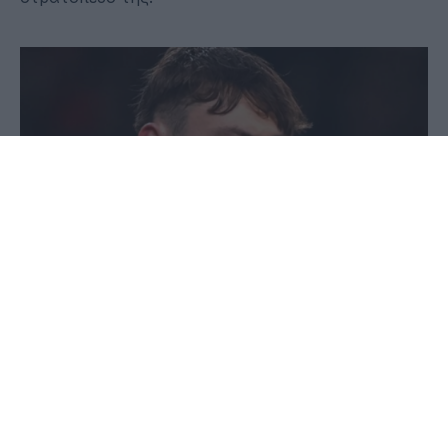
11 Ιανουαρίου 2026 - 16:25
Παύλος-Νεκτάριος Παπαδόπουλος
Σοβαρότατο πρόβλημα προέκυψε στη Λίβερπουλ,
καθώς ο Κόνορ Μπράντλεϊ τίθεται νοκ άουτ μέχρι
το φινάλε της σεζόν, εξαιτίας βαριάς κάκωσης
στο γόνατο.