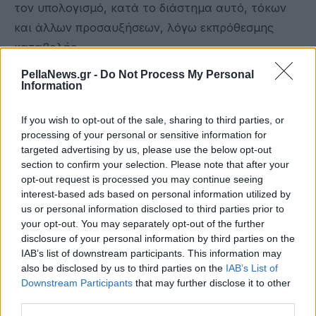
τον υπολογισμό, κατά το διάστημα αυτό, τόκων
και άλλων προσαυξήσεων, λόγω εκπρόθεσμης
καταβολής.
PellaNews.gr -
Do Not Process My Personal
Η υποβολή των Αναλυτικών Περιοδικών
Information
Δηλώσεων θα πραγματοποιηθεί, σύμφωνα με τις
οδηγίες του υπ' αριθμ. 82992/06.05.2020 Γενικού
If you wish to opt-out of the sale, sharing to third parties, or
processing of your personal or sensitive information for
Εγγράφου της Διεύθυνσης Εισφορών Μισθωτών
targeted advertising by us, please use the below opt-out
του e-ΕΦΚΑ.
section to confirm your selection. Please note that after your
opt-out request is processed you may continue seeing
Οι κοινοποιούμενες διατάξεις δεν εφαρμόζονται
interest-based ads based on personal information utilized by
στις περιπτώσεις:
us or personal information disclosed to third parties prior to
your opt-out. You may separately opt-out of the further
- που εργαζόμενοι επιχειρήσεων ή εργοδοτών,
disclosure of your personal information by third parties on the
IAB’s list of downstream participants. This information may
μέρος ή όλοι, τίθενται σε καθεστώς αναστολής
also be disclosed by us to third parties on the
IAB’s List of
της σύμβασης εργασίας τους και ο οικείος
Downstream Participants
that may further disclose it to other
εργοδότης καταγγείλει αυτή, καθώς και στην
third parties.