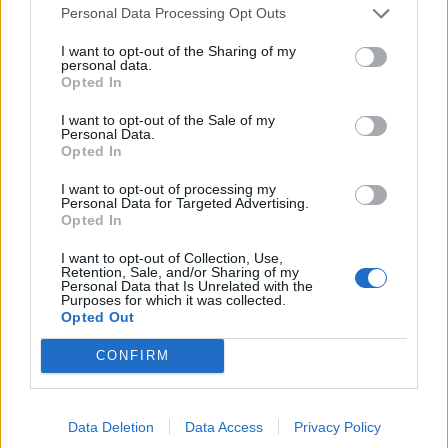
περίπτωση που
Personal Data Processing Opt Outs
- μετά την ολοκλήρωση του μέτρου, οι ανωτέρω
I want to opt-out of the Sharing of my
personal data.
επιχειρήσεις ή εργοδότες δεν διατηρούν τον ίδιο
Opted In
αριθμό θέσεων εργασίας.
I want to opt-out of the Sale of my
Personal Data.
Συνέπεια των ανωτέρω είναι η παράταση
Opted In
καταβολής να παύει αυτοδικαίως και οι οφειλές
I want to opt-out of processing my
να επιβαρύνονται με τόκους και προσαυξήσεις
Personal Data for Targeted Advertising.
Opted In
από την ημερομηνία που αυτές κατέστησαν
απαιτητές, σύμφωνα με την κείμενη νομοθεσία.
I want to opt-out of Collection, Use,
Retention, Sale, and/or Sharing of my
Personal Data that Is Unrelated with the
Purposes for which it was collected.
zoygkla.gr
Opted Out
CONFIRM
Data Deletion
Data Access
Privacy Policy