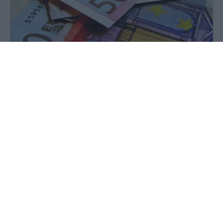
28 Μαΐου 2020 - 09:17
PellaNews Team
Τι ορίζει η Κοινή Υπουργική Απόφαση που
εκδόθηκε προ ημερών.
Το χρόνο καταβολής, τη διαδικασία
προσδιορισμού που καλύπτεται από τον κρατικό
προϋπολογισμό αλλά και τον τρόπο πληρωμής
του επιδόματος Πάσχα 2020 ξεκαθαρίζει η ΚΥΑ.
Όπως αναφέρεται στην Κοινή Υπουργική Απόφαση,