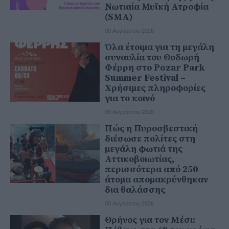
Νωτιαία Μυϊκή Ατροφία
(SMA)
08 Αυγούστου 2026
Όλα έτοιμα για τη μεγάλη
συναυλία του Θοδωρή
Φέρρη στο Pozar Park
Summer Festival –
Χρήσιμες πληροφορίες
για το κοινό
08 Αυγούστου 2026
Πώς η Πυροσβεστική
διέσωσε πολίτες στη
μεγάλη φωτιά της
Αττικοβοιωτίας,
περισσότερα από 250
άτομα απομακρύνθηκαν
δια θαλάσσης
08 Αυγούστου 2026
Θρήνος για τον Μέσι: