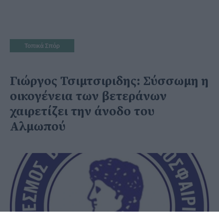
Τοπικά Σπόρ
Γιώργος Τσιμτσιριδης: Σύσσωμη η
οικογένεια των βετεράνων
χαιρετίζει την άνοδο του
Αλμωπού