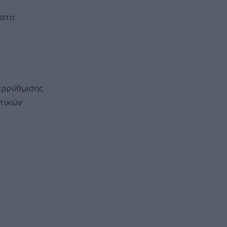
 στο
αρρύθμισης
τικών