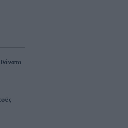
 θάνατο
πούς