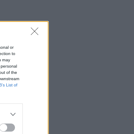
sonal or
ection to
ou may
 personal
out of the
 downstream
B’s List of