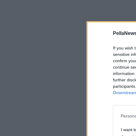
PellaNews
If you wish 
sensitive in
confirm you
continue se
information 
further disc
participants
Downstream 
Persona
I want t