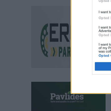
Opted 
I want t
Opted 
I want 
Advertis
Opted 
I want t
of my P
was col
Opted 