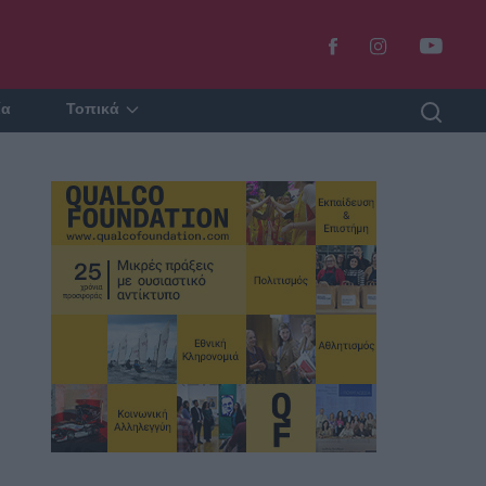
ία
Τοπικά