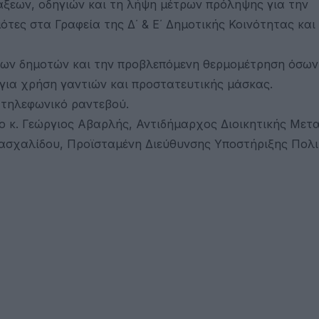
ξεων, οδηγιών και τη λήψη μέτρων πρόληψης για την
μότες στα Γραφεία της Δ΄ & Ε΄ Δημοτικής Κοινότητας και
η των δημοτών και την προβλεπόμενη θερμομέτρηση όσων
 για χρήση γαντιών και προστατευτικής μάσκας.
 τηλεφωνικό ραντεβού.
ο κ. Γεώργιος Αβαρλής, Αντιδήμαρχος Διοικητικής Μετ
Πασχαλίδου, Προϊσταμένη Διεύθυνσης Υποστήριξης Πολι