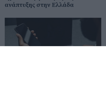
ανάπτυξης στην Ελλάδα
25 Ιουνίου 2020 - 16:37
PellaNews Team
Το μόνο βέβαιο είναι ότι ο κορωνοϊός
έφερε αναγκαστικά κοσμογονικές