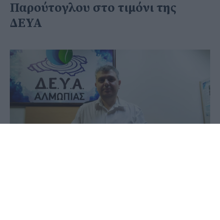
Παρούτογλου στο τιμόνι της
ΔΕΥΑ
06 Ιουνίου 2020 - 22:01
PellaNews Team
Ένα χρόνο συμπληρώνει ο Νίκος