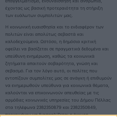
επαγγελματισμό, ενσυναίσθηση και ανθρωπιά,
έχοντας ως βασική προτεραιότητα τη στήριξη
των ευάλωτων συμπολιτών μας.
Η κοινωνική ευαισθησία και το ενδιαφέρον των
πολιτών είναι απολύτως σεβαστά και
καλοδεχούμενα. Ωστόσο, η δημόσια κριτική
οφείλει να βασίζεται σε πραγματικά δεδομένα και
υπεύθυνη ενημέρωση, καθώς τα κοινωνικά
ζητήματα απαιτούν σοβαρότητα, γνώση και
σεβασμό. Για τον λόγο αυτό, οι πολίτες που
εντοπίζουν συμπολίτες μας σε ανάγκη ή επιθυμούν
να ενημερωθούν υπεύθυνα για κοινωνικά θέματα,
καλούνται να επικοινωνούν απευθείας με τις
αρμόδιες κοινωνικές υπηρεσίες του Δήμου Πέλλας
στα τηλέφωνα 2382350879 και 2382350849,
προκειμένου να διασφαλίζεται η έγκυρη