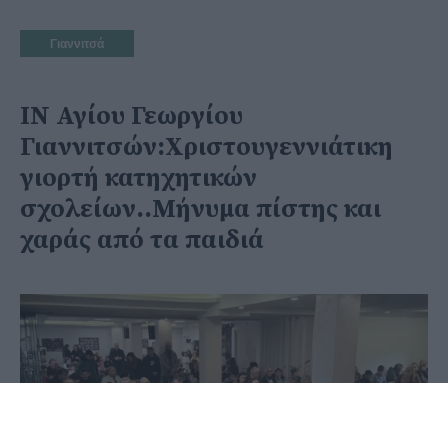
Γιαννιτσά
ΙΝ Αγίου Γεωργίου
Γιαννιτσών:Χριστουγεννιάτικη
γιορτή κατηχητικών
σχολείων..Μήνυμα πίστης και
χαράς από τα παιδιά