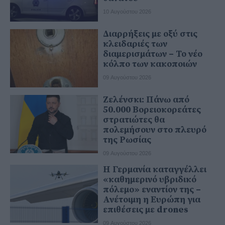
10 Αυγούστου 2026
Διαρρήξεις με οξύ στις
κλειδαριές των
διαμερισμάτων – Το νέο
κόλπο των κακοποιών
09 Αυγούστου 2026
Ζελένσκι: Πάνω από
50.000 Βορειοκορεάτες
στρατιώτες θα
πολεμήσουν στο πλευρό
της Ρωσίας
09 Αυγούστου 2026
Η Γερμανία καταγγέλλει
«καθημερινό υβριδικό
πόλεμο» εναντίον της –
Ανέτοιμη η Ευρώπη για
επιθέσεις με drones
09 Αυγούστου 2026