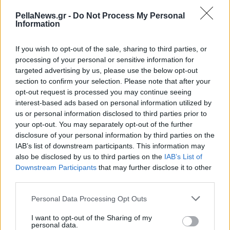
πληροφόρηση και να αποφεύγεται η
PellaNews.gr -
Do Not Process My Personal
παραπληροφόρηση μέσω διαδικτύου.
Information
Ο Δήμος Πέλλας παραμένει σταθερά
If you wish to opt-out of the sale, sharing to third parties, or
processing of your personal or sensitive information for
προσανατολισμένος στην κοινωνική μέριμνα και
targeted advertising by us, please use the below opt-out
στη στήριξη των ευάλωτων συμπολιτών μας, με
section to confirm your selection. Please note that after your
θεσμική συνέπεια, υπευθυνότητα και σεβασμό
opt-out request is processed you may continue seeing
interest-based ads based on personal information utilized by
στην ανθρώπινη αξιοπρέπεια.
us or personal information disclosed to third parties prior to
your opt-out. You may separately opt-out of the further
Από το Γραφείο Τύπου
disclosure of your personal information by third parties on the
IAB’s list of downstream participants. This information may
also be disclosed by us to third parties on the
IAB’s List of
Downstream Participants
that may further disclose it to other
third parties.
Personal Data Processing Opt Outs
I want to opt-out of the Sharing of my
personal data.