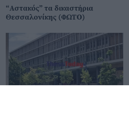
“Αστακός” τα δικαστήρια
Θεσσαλονίκης (ΦΩΤΟ)
28 Μαΐου 2020 - 10:53
PellaNews Team
Έντονη είναι η αστυνομική παρουσία στα