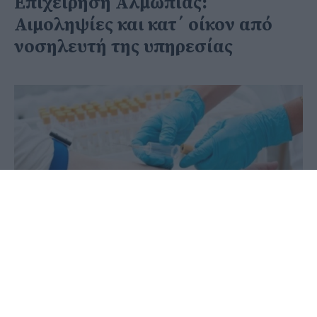
Επιχείρηση Αλμωπίας:
Αιμοληψίες και κατ΄ οίκον από
νοσηλευτή της υπηρεσίας
03 Ιουνίου 2020 - 12:34
PellaNews Team
Η Δημοτική Κοινωφελής Επιχείρηση Αλμωπίας