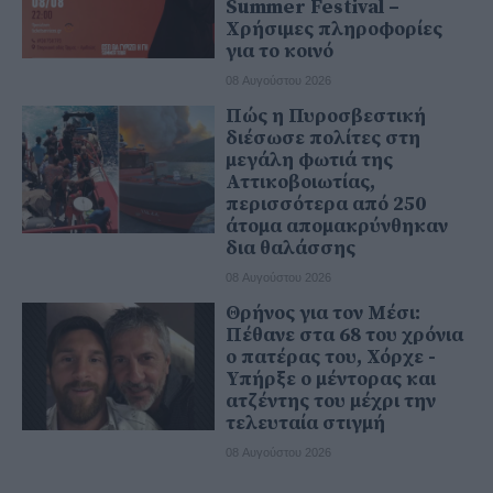
Summer Festival –
Χρήσιμες πληροφορίες
για το κοινό
08 Αυγούστου 2026
Πώς η Πυροσβεστική
διέσωσε πολίτες στη
μεγάλη φωτιά της
Αττικοβοιωτίας,
περισσότερα από 250
άτομα απομακρύνθηκαν
δια θαλάσσης
08 Αυγούστου 2026
Θρήνος για τον Μέσι:
Πέθανε στα 68 του χρόνια
ο πατέρας του, Χόρχε -
Υπήρξε ο μέντορας και
ατζέντης του μέχρι την
τελευταία στιγμή
08 Αυγούστου 2026