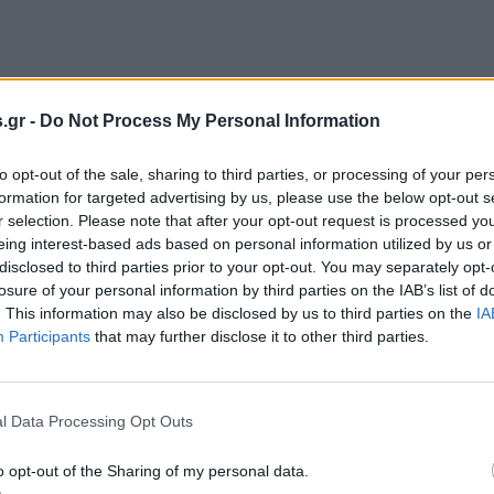
.gr -
Do Not Process My Personal Information
to opt-out of the sale, sharing to third parties, or processing of your per
formation for targeted advertising by us, please use the below opt-out s
r selection. Please note that after your opt-out request is processed y
τητες που αφορούν τον ΠΑΟΚ, ο αντιπρόεδ
eing interest-based ads based on personal information utilized by us or
disclosed to third parties prior to your opt-out. You may separately opt-
ύτε ο Σαββίδης έχει αγοράσει κανένα αθλ
losure of your personal information by third parties on the IAB’s list of
 στημένη επιτροπή δεν έχει σχέση με την
. This information may also be disclosed by us to third parties on the
IA
ρίτερα από τις 25 Αυγούστου και ελπίζουμ
Participants
that may further disclose it to other third parties.
 θα μας δικαιώσει, εφόσον δικάσει κανονικ
ποτε μπήκαν στην ουσία και ο λόγος είν
l Data Processing Opt Outs
πάρχει καμία πολυϊδιοκτησία. Δεν αλλάζω
τι είναι μια στημένη επιτροπή. Το τι απόφ
o opt-out of the Sharing of my personal data.
λείως διαφορετικό κομμάτι απ΄ότι ισχύει σ