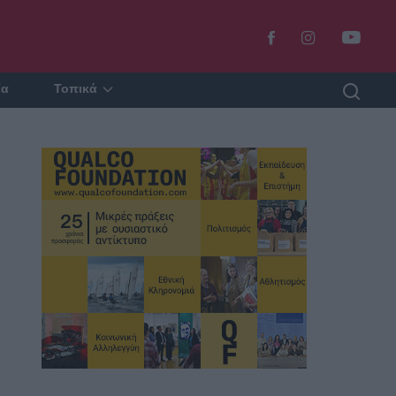
ία
Τοπικά