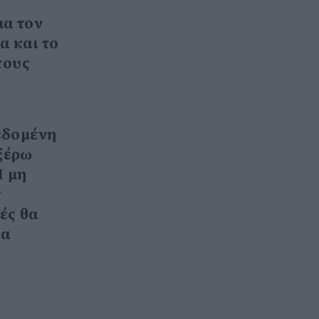
ια τον
α και το
τους
εδομένη
ξέρω
Η μη
ς
ές θα
να