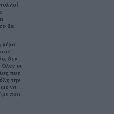
 πολλοί
με
έα
υο θα
η μέρα
στον
ο, δεν
 Όλες οι
ρίση που
 όλη την
υμε να
ούμε που