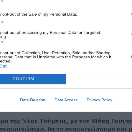
In
μπει στην ουσία της υπόθεσης και να λάμψ
o opt-out of the Sale of my Personal Data.
 της υπόθεσης!».
In
νικό ποδόσφαιρο τα τελευταία χρόνια,
to opt-out of processing my Personal Data for Targeted
τητές, ότι μπήκε το VAR, πλέον δεν σκεφτό
ing.
In
ΠΑΟΚ πήρε ένα πρωτάθλημα, τρία Κύπελλα κ
ερασμένη 20ετία είχε πάρει ένα πρωτάθλη
o opt-out of Collection, Use, Retention, Sale, and/or Sharing
ersonal Data that Is Unrelated with the Purposes for which it
το Χαριλάου από τον Άρη και το 2002 ξανά.
lected.
Out
ξυγίανση που τόσο λοιδωρήθηκε και τόσο έ
όμα και φέτος, πάλι λοιδωρήθηκε. Έγιναν
CONFIRM
ία, σίγουρα όχι τέλεια. Μας έκλεψαν ένα
λι στην ίδια κουβέντα».
Data Deletion
Data Access
Privacy Policy
ει ο ΠΑΟΚ νέο γήπεδο»
θέμα της Νέας Τούμπας, με τον Μάκη Γκαγκ
 ανακοινώσιμο, θα το ανακοινώσουμε και 