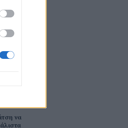
ει η
μαστε
αι του
μα και
 Ο
χει
 πιο
άτση να
μάλιστα