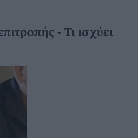
πιτροπής - Τι ισχύει