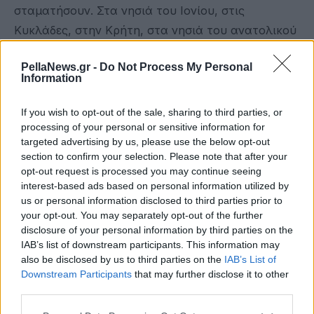
σταματήσουν. Στα νησιά του Ιονίου, στις
Κυκλάδες, στην Κρήτη, στα νησιά του ανατολικού
Αιγαίου και στα Δωδεκάνησα ο καιρός θα είναι
PellaNews.gr -
Do Not Process My Personal
γενικά αίθριος, με πρόσκαιρες νεφώσεις τις
Information
μεσημβρινές και απογευματινές ώρες στα ορεινά
της Κρήτης.
If you wish to opt-out of the sale, sharing to third parties, or
processing of your personal or sensitive information for
Οι άνεμοι θα πνέουν από βόρειες διευθύνσεις, 3 με
targeted advertising by us, please use the below opt-out
section to confirm your selection. Please note that after your
5 μποφόρ, στο Αιγαίο από το μεσημέρι τοπικά 6
opt-out request is processed you may continue seeing
μποφόρ. Η θερμοκρασία δεν θα σημειώσει
interest-based ads based on personal information utilized by
αξιόλογη μεταβολή.
us or personal information disclosed to third parties prior to
your opt-out. You may separately opt-out of the further
disclosure of your personal information by third parties on the
IAB’s list of downstream participants. This information may
also be disclosed by us to third parties on the
IAB’s List of
Downstream Participants
that may further disclose it to other
third parties.