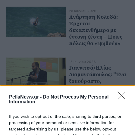
28 Ιουνίου 2026
Ανάρτηση Κολυδά:
Έρχεται
δεκαπενθήμερο με
έντονη ζέστη – Ποιες
πόλεις θα «ψηθούν»
15 Ιουνίου 2026
Γιαννιτσά/Ηλίας
Διαμαντόπουλος: "Ένα
ξεκούραστο,
ξέγνοιαστο, με πολλές
εμπειρίες καλοκαίρι"
PellaNews.gr -
Do Not Process My Personal
Information
06 Μαΐου 2026
If you wish to opt-out of the sale, sharing to third parties, or
Α.Σ. Φίλιππος
processing of your personal or sensitive information for
Γιαννιτσών: Με το
targeted advertising by us, please use the below opt-out
βλέμμα στους