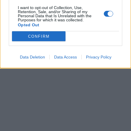
κίνηση στα λιμάνια και
τα διόδια
I want to opt-out of Collection, Use,
Retention, Sale, and/or Sharing of my
Personal Data that Is Unrelated with the
Purposes for which it was collected.
Opted Out
16 Ιουλίου 2025
Σύλλογος Ποντίων
CONFIRM
Γιαννιτσών: Μετά από
μια γεμάτη σαιζόν ήρθε
η ώρα της ξεκούρασης
Data Deletion
Data Access
Privacy Policy