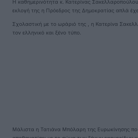
Η καθημερινότητα κ. Κατερίνας Σακελλαροπούλου 
εκλογή της η Πρόεδρος της Δημοκρατίας απλά έχε
Σχολαστική με το ωράριό της , η Κατερίνα Σακελ
τον ελληνικό και ξένο τύπο.
Μάλιστα η Τατιάνα Μπόλαρη της Ευρωκίνησης που
αποθανατίσει με το σώμα των ξένων εφημερίδων κα