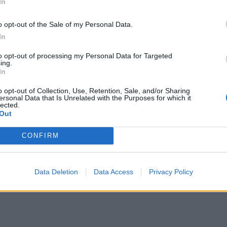
In
o opt-out of the Sale of my Personal Data.
καταστήσει με στολή εργασίας των εργαζόμενων γυναικώ
In
to opt-out of processing my Personal Data for Targeted
ing.
In
o opt-out of Collection, Use, Retention, Sale, and/or Sharing
ύντροφό της διέσχισαν την Ηρώδου αττικού και τα κοσ
ersonal Data that Is Unrelated with the Purposes for which it
lected.
ός από πρακτική. Με παστέλ κοστούμι σε ροζ ανοιχτό χ
Out
ούμι έκανε την επίσκεψή της στο θωρηκτό Αβέρωφ.
CONFIRM
κι της λόγω καύσωνα και να μείνει με μια απλή εκρού
άκι τύπου Σανέλ με λευκή μπλούζα και σκουρόχρωμο πα
Data Deletion
Data Access
Privacy Policy