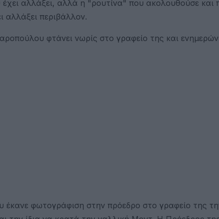
έχει αλλάξει, αλλά η "ρουτίνα" που ακολουθούσε και π
ι αλλάξει περιβάλλον.
λαροπούλου φτάνει νωρίς στο γραφείο της και ενημερών
 έκανε φωτογράφιση στην πρόεδρο στο γραφείο της τη
ι την ίδια να κρατά την γαλλική Μοντ. Η Πρόεδρος τη