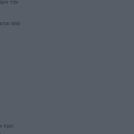
ριν την
εται από
ν έχει
ς