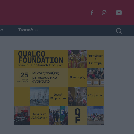
ία
Τοπικά