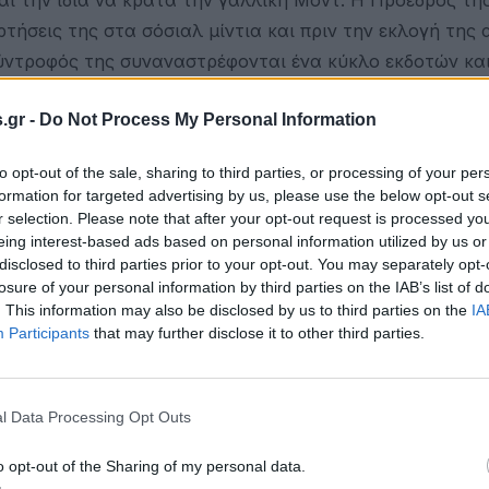
τήσεις της στα σόσιαλ μίντια και πριν την εκλογή της
 σύντροφός της συναναστρέφονται ένα κύκλο εκδοτών κα
.gr -
Do Not Process My Personal Information
to opt-out of the sale, sharing to third parties, or processing of your per
ην εκλογή της, σε δυο μάλιστα παραστάσεις του Εθνικο
formation for targeted advertising by us, please use the below opt-out s
στην πρεμιέρα στο θέατρο Ρεξ στεκόταν όρθια υπομονε
r selection. Please note that after your opt-out request is processed y
eing interest-based ads based on personal information utilized by us or
ώρο, στην Πανεπιστημίου.
disclosed to third parties prior to your opt-out. You may separately opt-
losure of your personal information by third parties on the IAB’s list of
υ είχε φτάσει εγκαίρως και αθόρυβα, μπήκε μαζί με όλ
. This information may also be disclosed by us to third parties on the
IA
υπαγορεύει να μπαίνει τελευταία στην αίθουσα ενώ έχο
Participants
that may further disclose it to other third parties.
εριφορά της προς τους φωτορεπόρτερς και τους δημοσιο
l Data Processing Opt Outs
κά τις πρώτες ημέρες που την περίμεναν έξω από το σπίτ
ταν της το ζητούν.
o opt-out of the Sharing of my personal data.