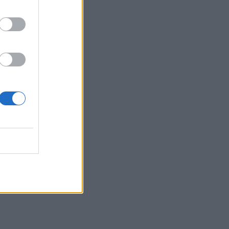
ν. Σακάκι
τούμια
ρώμα
 μεταξωτή
ντελόνι