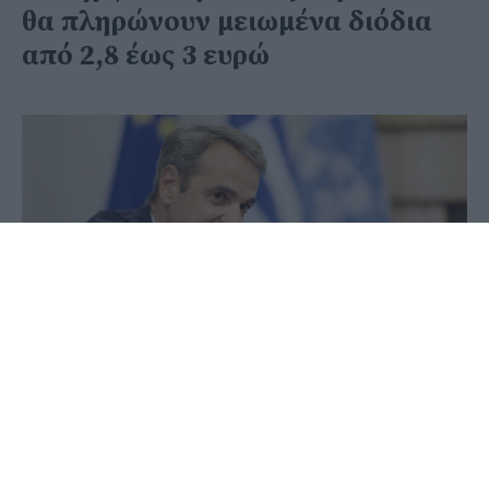
θα πληρώνουν μειωμένα διόδια
από 2,8 έως 3 ευρώ
01 Οκτωβρίου 2024 - 11:03
PellaNews Team
Για τις νέες μειωμένες τιμές των διοδίων στον
Αυτοκινητόδρομο Αιγαίου στο τμήμα Μαλιακός-