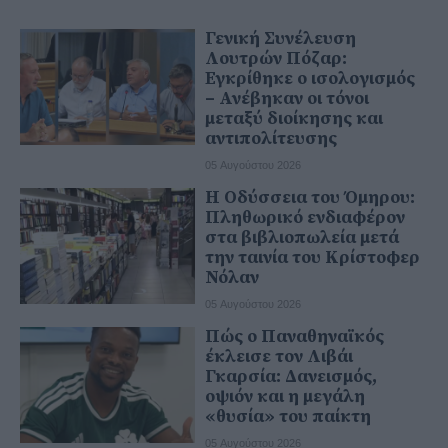
Γενική Συνέλευση
Λουτρών Πόζαρ:
Εγκρίθηκε ο ισολογισμός
– Ανέβηκαν οι τόνοι
μεταξύ διοίκησης και
αντιπολίτευσης
05 Αυγούστου 2026
Η Οδύσσεια του Όμηρου:
Πληθωρικό ενδιαφέρον
στα βιβλιοπωλεία μετά
την ταινία του Κρίστοφερ
Νόλαν
05 Αυγούστου 2026
Πώς ο Παναθηναϊκός
έκλεισε τον Λιβάι
Γκαρσία: Δανεισμός,
οψιόν και η μεγάλη
«θυσία» του παίκτη
05 Αυγούστου 2026