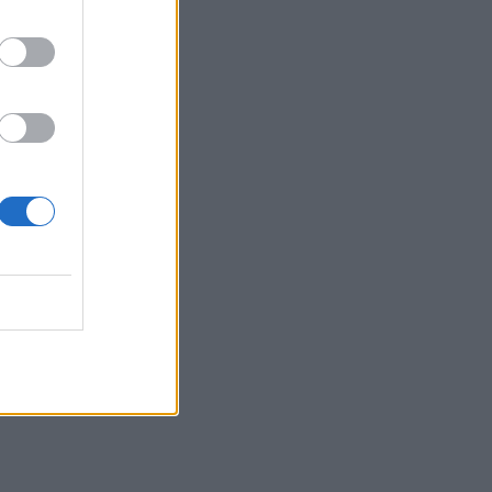
τόσο στο
ζας σε
ποκείμενα