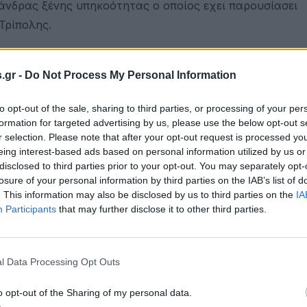
άνδρας ξένης υπηκοότητας ο οποίος εχει παρουσίασει
Τρίπολης.
 τελευταίες ώρες στη Λαμία.
.gr -
Do Not Process My Personal Information
έψει στις Ηνωμένες Πολιτείες και νοσηλεύεται στη Μονά
Θετικοί στον ιό βρέθηκαν η κόρη του η οποία επίσης ει
to opt-out of the sale, sharing to third parties, or processing of your per
ηλεύονται σε θάλαμο αρνητικής πίεσης. Οι αρχές ιχνηλα
formation for targeted advertising by us, please use the below opt-out s
r selection. Please note that after your opt-out request is processed y
eing interest-based ads based on personal information utilized by us or
disclosed to third parties prior to your opt-out. You may separately opt-
νέα κρούσματα, δύο εκ των οποίων είναι ζευγάρι Ελλή
losure of your personal information by third parties on the IAB’s list of
 Πτολεμαΐδας.
. This information may also be disclosed by us to third parties on the
IA
Participants
that may further disclose it to other third parties.
τους, καθώς έσπασαν την καραντίνα αφού επέστρεψαν 
l Data Processing Opt Outs
ωριό της Κοζάνης, από την Πρέβεζα, καθώς και δύο στρ
ε καραντίνα. Ο 57χρονος είναι υπάλληλος Τεχνικών Υπη
o opt-out of the Sharing of my personal data.