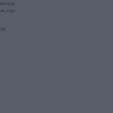
ράλληλα,
ας είχε
την