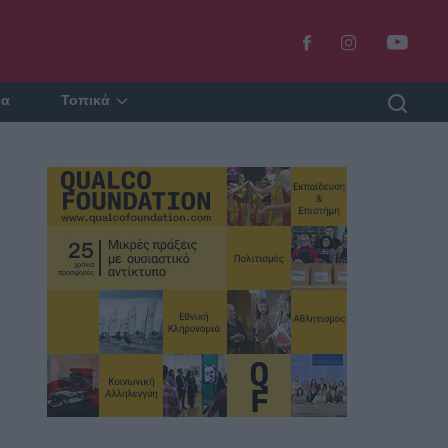
ία
Τοπικά