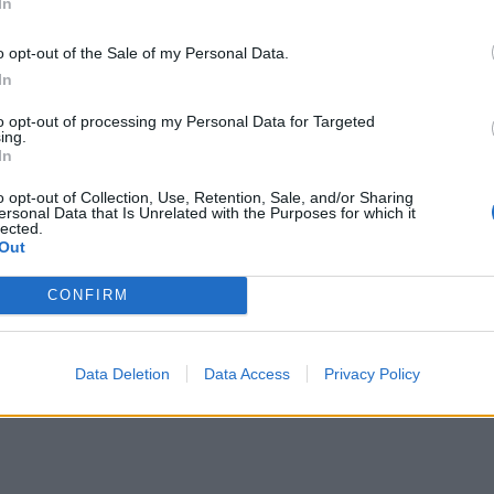
έρειας έχουν ήδη διενεργηθεί οι πρώτες ιχνηλατήσεις, 
In
.
o opt-out of the Sale of my Personal Data.
In
ς Υγείας Περιφέρειας και Περιφερειακής Ενότητας Πρέβε
to opt-out of processing my Personal Data for Targeted
ing.
In
 στη χώρα μας, καθώς χθες κατέληξε μία 58χρονη με υ
o opt-out of Collection, Use, Retention, Sale, and/or Sharing
ersonal Data that Is Unrelated with the Purposes for which it
lected.
Out
CONFIRM
Data Deletion
Data Access
Privacy Policy