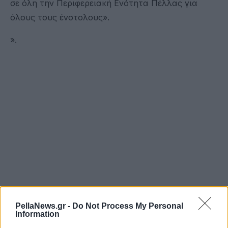
σε όλη την Περιφερειακή Ενότητα Πέλλας για
όλους τους ένστολους».
».
PellaNews.gr -
Do Not Process My Personal
Information