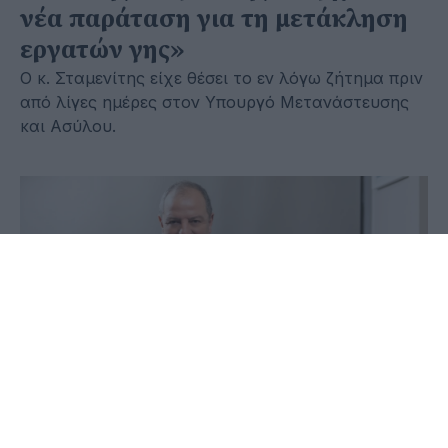
νέα παράταση για τη μετάκληση
εργατών γης»
Ο κ. Σταμενίτης είχε θέσει το εν λόγω ζήτημα πριν
από λίγες ημέρες στον Υπουργό Μετανάστευσης
και Ασύλου.
06 Ιουλίου 2026 - 15:58
Παύλος-Νεκτάριος Παπαδόπουλος