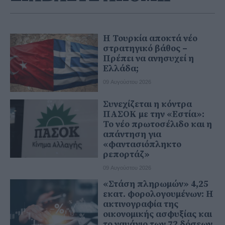
Η Τουρκία αποκτά νέο
στρατηγικό βάθος –
Πρέπει να ανησυχεί η
Ελλάδα;
09 Αυγούστου 2026
Συνεχίζεται η κόντρα
ΠΑΣΟΚ με την «Εστία»:
Το νέο πρωτοσέλιδο και η
απάντηση για
«φαντασιόπληκτο
ρεπορτάζ»
09 Αυγούστου 2026
«Στάση πληρωμών» 4,25
εκατ. φορολογουμένων: Η
ακτινογραφία της
οικονομικής ασφυξίας και
το ναυάγιο των 72 δόσεων