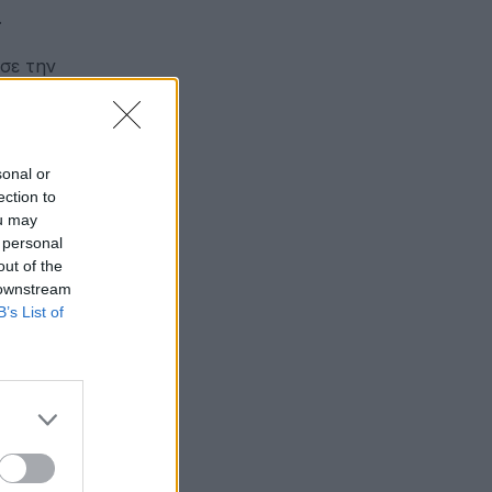
.
σε την
sonal or
ection to
ou may
 personal
out of the
 downstream
B’s List of