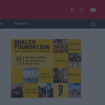
ία
Τοπικά