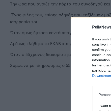
Την ώρα που άνοιξε την πόρτα του συνοδηγού και
Ένας φίλος του, επίσης οδηγός που ταξίδευαν μαζ
ισορροπία του.
PellaNews
Όταν όμως έφτασε κοντά «πάγωσε», αφού κατάλαβε
If you wish 
Αμέσως κλήθηκε το ΕΚΑΒ και με τους διασώστες ν
sensitive in
confirm you
Όταν ο 55χρονος διακομίστηκε στο Κέντρο Υγείας
continue se
information 
Σύμφωνα με πληροφορίες ο 55χρονος ήταν από πε
further disc
participants
Downstream 
Persona
I want t