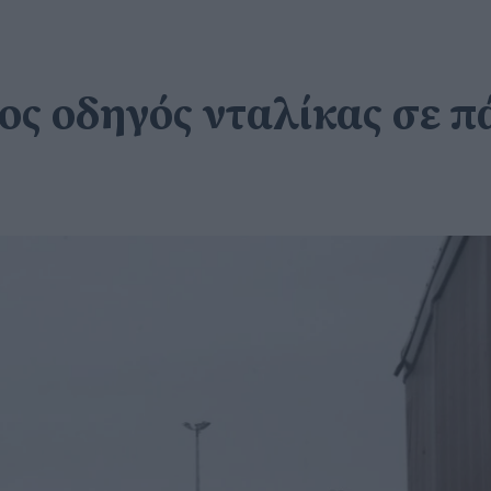
ος οδηγός νταλίκας σε π