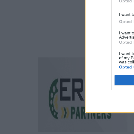
Opted 
I want t
Opted 
I want 
Advertis
Opted 
I want t
of my P
was col
Opted 