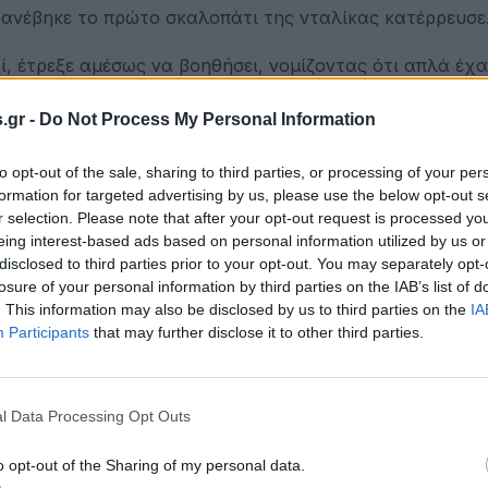
 ανέβηκε το πρώτο σκαλοπάτι της νταλίκας κατέρρευσε
ί, έτρεξε αμέσως να βοηθήσει, νομίζοντας ότι απλά έχα
.gr -
Do Not Process My Personal Information
 ότι ο φίλος του είχε πάθει ανακοπή.
to opt-out of the sale, sharing to third parties, or processing of your per
α του παρέχουν τις πρώτες βοήθειες.
formation for targeted advertising by us, please use the below opt-out s
r selection. Please note that after your opt-out request is processed y
 Στυλίδας απλά διαπιστώθηκε ο θάνατός του.
eing interest-based ads based on personal information utilized by us or
disclosed to third parties prior to your opt-out. You may separately opt-
ριοχή της Θεσσαλονίκης.
losure of your personal information by third parties on the IAB’s list of
. This information may also be disclosed by us to third parties on the
IA
Participants
that may further disclose it to other third parties.
l Data Processing Opt Outs
o opt-out of the Sharing of my personal data.