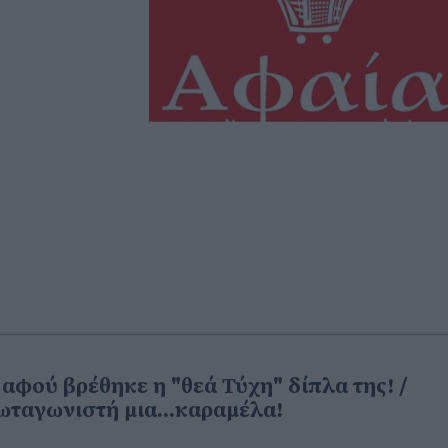
 αφού βρέθηκε η "θεά Τύχη" δίπλα της! /
ωταγωνιστή μια...καραμέλα!