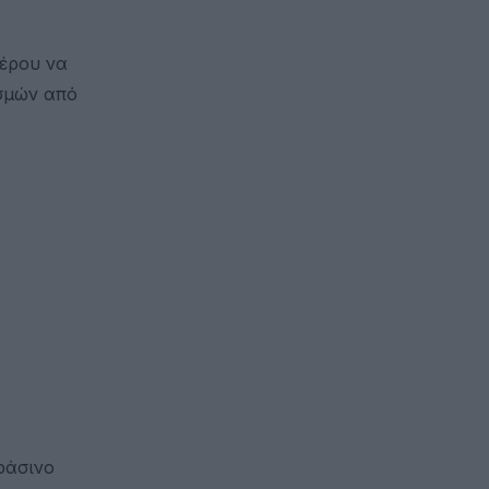
τέρου να
σμών από
ράσινο