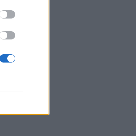
ολική αξία
ματικά και
ηλα, η
λήπτες θα
 στο τέλος