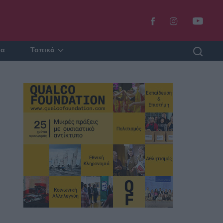
ία
Τοπικά