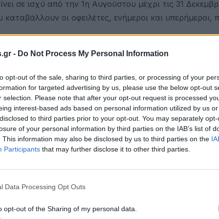
ει σε ισχύ από την 1η Αυγούστου μέχρι τις 31 Δεκεμβρ
 καταβάλλουν οι οφειλέτες, ενήμεροι και υπερήμεροι, π
 στο πρόγραμμα ενίσχυσης των δόσεων είναι η 29η Φε
.gr -
Do Not Process My Personal Information
μερομηνία εκείνη θα μπορούν να υπαχθούν σε αυτό. Το ί
to opt-out of the sale, sharing to third parties, or processing of your per
ερών ως την ημερομηνία εκείνη αλλά και για αυτά που 
formation for targeted advertising by us, please use the below opt-out s
r selection. Please note that after your opt-out request is processed y
eing interest-based ads based on personal information utilized by us or
πιλέξιμοι για την επιδότηση δόσεων δανείων θεωρούνται
disclosed to third parties prior to your opt-out. You may separately opt-
ώ. Τραπεζικές πηγές τοποθετούν το μέγεθος αυτό στις 1
losure of your personal information by third parties on the IAB’s list of
. This information may also be disclosed by us to third parties on the
IA
Participants
that may further disclose it to other third parties.
 πρέπει να πληροί ταυτόχρονα και τα εισοδηματικά και
εια που έχει υποστεί από την κρίση του κορωνοϊού.
λέτες τα εισοδηματικά και περιουσιακά κριτήρια υπαγω
l Data Processing Opt Outs
άμενου νόμου για τα υπερχρεωμένα νοικοκυριά. Αυτό ση
o opt-out of the Sharing of my personal data.
τις 250.000 ευρώ, η συνολική αξία της υπόλοιπης ακίνη