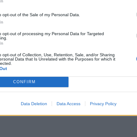
In
 οικογενειακό εισόδημα θα είναι 12.500 ευρώ ετησίως
και 5.000 ευρώ για κάθε εξαρτώμενο μέλος), ενώ η συν
o opt-out of the Sale of my Personal Data.
ι τις 15.000 ευρώ.
In
to opt-out of processing my Personal Data for Targeted
λήπτες να στηριχθούν ακόμη περισσότερο και τα εισοδη
ing.
In
ότερα επίπεδα. Αν και τα κριτήρια αυτά δεν έχουν
ερομένων για τους ληξιπρόθεσμους οφειλέτες. Παράλλ
o opt-out of Collection, Use, Retention, Sale, and/or Sharing
ersonal Data that Is Unrelated with the Purposes for which it
δότησης της δανειακής δόσης για τους συνεπείς δανειο
lected.
Out
μήνες και όσο πλησιάζει η λήξη του προγράμματος, ήτοι
CONFIRM
Data Deletion
Data Access
Privacy Policy