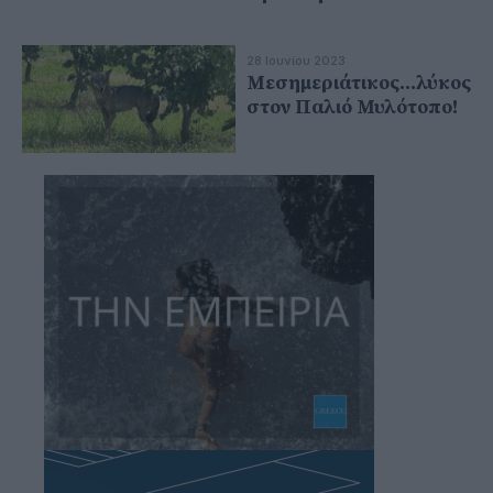
28 Ιουνίου 2023
Μεσημεριάτικος...λύκος
στον Παλιό Μυλότοπο!