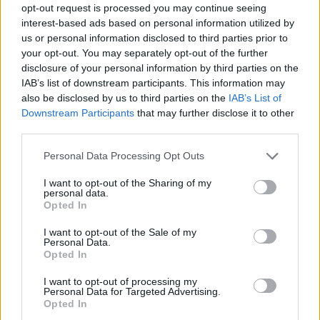
opt-out request is processed you may continue seeing
24 Μαΐου 2023
interest-based ads based on personal information utilized by
Ημερίδα από το
us or personal information disclosed to third parties prior to
Γυμνάσιο Νέου
your opt-out. You may separately opt-out of the further
Μυλοτόπου για τα
disclosure of your personal information by third parties on the
"ψηφιακά εργαλεία
IAB’s list of downstream participants. This information may
στην εκπαίδευση"
also be disclosed by us to third parties on the
IAB’s List of
Downstream Participants
that may further disclose it to other
third parties.
31 Μαρτίου 2023
Ημερίδα
Personal Data Processing Opt Outs
Κυκλοφοριακής
Αγωγής στο Γυμνάσιο
I want to opt-out of the Sharing of my
personal data.
Νέου Μυλοτόπου
Opted In
I want to opt-out of the Sale of my
Personal Data.
Opted In
I want to opt-out of processing my
Personal Data for Targeted Advertising.
Opted In