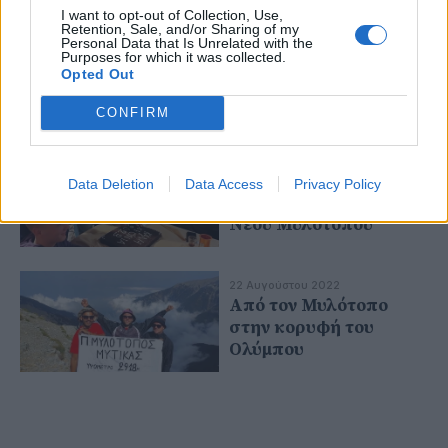
I want to opt-out of Collection, Use,
Retention, Sale, and/or Sharing of my
Personal Data that Is Unrelated with the
Purposes for which it was collected.
Opted Out
CONFIRM
20 Ιανουαρίου 2023
Έκοψε την πίτα του ο
Data Deletion
Data Access
Privacy Policy
Μέγας Αλέξανδρος
Νέου Μυλοτόπου
22 Αυγούστου 2022
Από τον Μυλότοπο
στην κορυφή του
Ολύμπου