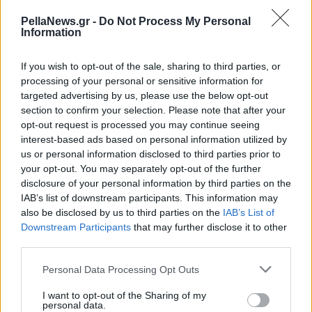
Διαθέτει πολιτική σταθερότητα, ταλαντούχους
PellaNews.gr -
Do Not Process My Personal
Information
ανθρώπους, το κατάλληλο ανθρώπινο κεφάλαιο,
καθώς και μια κυβέρνηση που θεωρώ ότι
If you wish to opt-out of the sale, sharing to third parties, or
αντιλαμβάνεται τι πρέπει να κάνει για να στηρίξει
processing of your personal or sensitive information for
τις εταιρείες υψηλής τεχνολογίας που
targeted advertising by us, please use the below opt-out
section to confirm your selection. Please note that after your
αναπτύσσονται ταχύτατα. Πιστεύω, λοιπόν, ότι η
opt-out request is processed you may continue seeing
καλύτερη εμπειρία από τη χώρα μας που μπορείτε
interest-based ads based on personal information utilized by
να διαδώσετε είναι ακριβώς η εμπειρία για την
us or personal information disclosed to third parties prior to
your opt-out. You may separately opt-out of the further
οποία μας μιλήσατε σήμερα, η οποία, μάλιστα,
disclosure of your personal information by third parties on the
αποτελεί και ένα πάρα πολύ ενθαρρυντικό
IAB’s list of downstream participants. This information may
μήνυμα. Ελπίζουμε ότι θα δούμε και άλλες
also be disclosed by us to third parties on the
IAB’s List of
Downstream Participants
that may further disclose it to other
ελληνικές επιχειρήσεις να αναπτύσσονται και να
third parties.
προσελκύουν το ενδιαφέρον από το εξωτερικό. Ο
Personal Data Processing Opt Outs
στόχος είναι πάντα να δημιουργούμε όσο το
δυνατόν περισσότερες νέες και ποιοτικές θέσεις
I want to opt-out of the Sharing of my
personal data.
εργασίας στην Ελλάδα και να φροντίζουμε ώστε οι