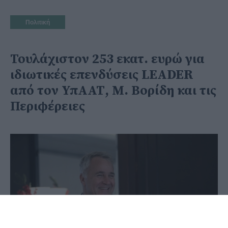
Πολιτική
Τουλάχιστον 253 εκατ. ευρώ για
ιδιωτικές επενδύσεις LEADER
από τον ΥπΑΑΤ, Μ. Βορίδη και τις
Περιφέρειες