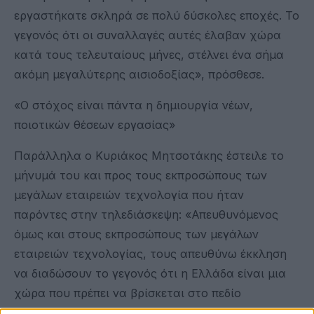
εργαστήκατε σκληρά σε πολύ δύσκολες εποχές. Το
γεγονός ότι οι συναλλαγές αυτές έλαβαν χώρα
κατά τους τελευταίους μήνες, στέλνει ένα σήμα
ακόμη μεγαλύτερης αισιοδοξίας», πρόσθεσε.
«Ο στόχος είναι πάντα η δημιουργία νέων,
ποιοτικών θέσεων εργασίας»
Παράλληλα ο Κυριάκος Μητσοτάκης έστειλε το
μήνυμά του και προς τους εκπροσώπους των
μεγάλων εταιρειών τεχνολογία που ήταν
παρόντες στην τηλεδιάσκεψη: «Απευθυνόμενος
όμως και στους εκπροσώπους των μεγάλων
εταιρειών τεχνολογίας, τους απευθύνω έκκληση
να διαδώσουν το γεγονός ότι η Ελλάδα είναι μια
χώρα που πρέπει να βρίσκεται στο πεδίο
ενδιαφέροντος των εταιρειών του κλάδου τους.