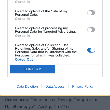
Opted In
ελληνικές επιχειρήσεις να μας κάνουν
I want to opt-out of the Sale of my
υπερήφανους, κάνοντας αισθητή την παρουσία
Personal Data.
Opted In
τους στον διεθνή τεχνολογικό τομέα».
I want to opt-out of processing my
Στην τηλεδιάσκεψη από πλευράς κυβέρνησης
Personal Data for Targeted Advertising.
Opted In
έλαβαν μέρος ο Υφυπουργός Ανάπτυξης &
Επενδύσεων, αρμόδιος για τις Δημόσιες
I want to opt-out of Collection, Use,
Retention, Sale, and/or Sharing of my
Επενδύσεις και το Εταιρικό Σύμφωνο για το
Personal Data that Is Unrelated with the
Purposes for which it was collected.
πλαίσιο Ανάπτυξης, Γιάννης Τσακίρης, ο
Opted Out
Υφυπουργός Ανάπτυξης & Επενδύσεων, αρμόδιος
CONFIRM
για την Έρευνα και Τεχνολογία, Χρίστος Δήμας, ο
Υφυπουργός παρά τω Πρωθυπουργώ, αρμόδιος
για τον συντονισμό του Κυβερνητικού Έργου,
Data Deletion
Data Access
Privacy Policy
Άκης Σκέρτσος και ο Προϊστάμενος του
Οικονομικού Γραφείου της Γενικής Γραμματείας
Πρωθυπουργού, Αλέξης Πατέλης.