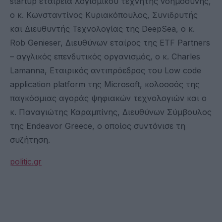
startup εταιρεία λογισμικού τεχνητής νοημοσύνης,
ο κ. Κωνσταντίνος Κυριακόπουλος, Συνιδρυτής
και Διευθυντής Τεχνολογίας της DeepSea, ο κ.
Rob Genieser, Διευθύνων εταίρος της ETF Partners
– αγγλικός επενδυτικός οργανισμός, ο κ. Charles
Lamanna, Εταιρικός αντιπρόεδρος του Low code
application platform της Microsoft, κολοσσός της
παγκόσμιας αγοράς ψηφιακών τεχνολογιών και ο
κ. Παναγιώτης Καραμπίνης, Διευθύνων Σύμβουλος
της Endeavor Greece, o οποίος συντόνισε τη
συζήτηση.
politic.gr