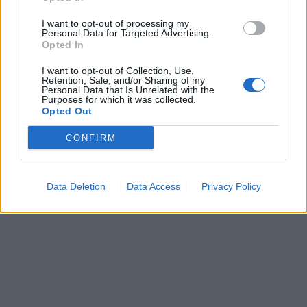
εξοικείωσης αυτών των
I want to opt-out of processing my
απασχολούμενων με το αντικείμενο
Personal Data for Targeted Advertising.
Opted In
και τις ιδιαίτερες απαιτήσεις αυτών
I want to opt-out of Collection, Use,
των Υπηρεσιών.
Retention, Sale, and/or Sharing of my
Personal Data that Is Unrelated with the
Purposes for which it was collected.
Opted Out
CONFIRM
Data Deletion
Data Access
Privacy Policy