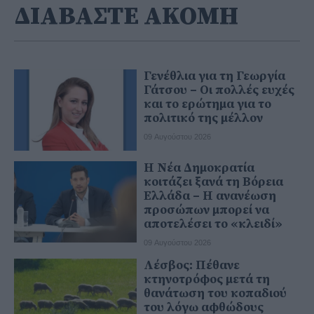
ΔΙΑΒΑΣΤΕ ΑΚΟΜΗ
Γενέθλια για τη Γεωργία
Γάτσου – Οι πολλές ευχές
και το ερώτημα για το
πολιτικό της μέλλον
09 Αυγούστου 2026
Η Νέα Δημοκρατία
κοιτάζει ξανά τη Βόρεια
Ελλάδα – Η ανανέωση
προσώπων μπορεί να
αποτελέσει το «κλειδί»
09 Αυγούστου 2026
Λέσβος: Πέθανε
κτηνοτρόφος μετά τη
θανάτωση του κοπαδιού
του λόγω αφθώδους