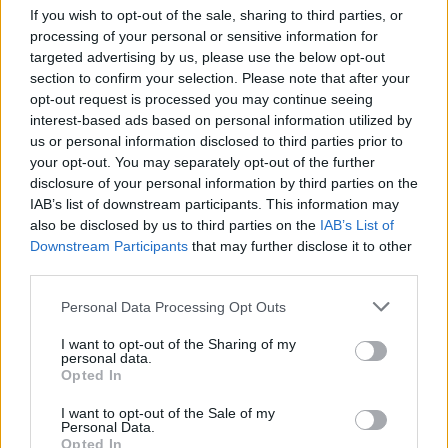
συμβάσεις απασχολούνται αδιάλειπτα
If you wish to opt-out of the sale, sharing to third parties, or
πάνω από εικοσαετία, καλύπτοντας
processing of your personal or sensitive information for
targeted advertising by us, please use the below opt-out
πάγιες και διαρκείς ανάγκες, να
section to confirm your selection. Please note that after your
ενταχθούν σε ένα σταθερό καθεστώς
opt-out request is processed you may continue seeing
ασφαλούς εργασίας, με την
interest-based ads based on personal information utilized by
us or personal information disclosed to third parties prior to
μετατροπή των συμβάσεών τους σε
your opt-out. You may separately opt-out of the further
αορίστου χρόνου, διαφορετικά
disclosure of your personal information by third parties on the
IAB’s list of downstream participants. This information may
· Να προχωρήσουν σε προκήρυξη
also be disclosed by us to third parties on the
IAB’s List of
μόνιμων θέσεων μέσω ΑΣΕΠ σε
Downstream Participants
that may further disclose it to other
third parties.
Δημόσιες Υπηρεσίες – Τοπική
Αυτοδιοίκηση, δίνοντας ειδική
Personal Data Processing Opt Outs
αυξημένη μοριοδότηση σε αυτά τα
I want to opt-out of the Sharing of my
ΑΜΕΑ - όπως ήδη έχει ήδη γίνει για
personal data.
Opted In
άλλους κλάδους συμβασιούχων
εργαζομένων στο Δημόσιο –
I want to opt-out of the Sale of my
Personal Data.
δεδομένης της εμπειρίας και της
Opted In