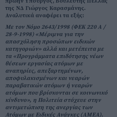
πρώην Υπουργός, Βουλευτής Πέλλας
της ΝΔ Γιώργος Καρασμάνης.
Αναλυτικά αναφέρει τα εξής:
Με τον Νόμο 2643/1998 (ΦΕΚ 220 Α /
28-9-1998) «Μέριμνα για την
απασχόληση προσώπων ειδικών
κατηγοριών» αλλά και μετέπειτα με
τα «Προγράμματα επιδότησης νέων
θέσεων εργασίας ατόμων με
αναπηρίες, απεξαρτημένων,
αποφυλακισμένων και νεαρών
παραβατικών ατόμων ή νεαρών
ατόμων που βρίσκονται σε κοινωνικό
κίνδυνο», η Πολιτεία στόχευε στην
αντιμετώπιση της ανεργίας των
Ατόμων με Ειδικές Ανάγκες (ΑΜΕΑ).