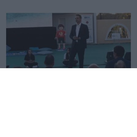
13 Ιουνίου 2020 - 07:59
PellaNews Team
Τον δραστικό περιορισμό των θανάτων στη
θάλασσα από ατυχήματα και πνιγμό, έθεσε ως
στόχο ο πρωθυπουργός Κυριάκος Μητσοτάκης