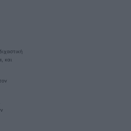
 διχαστική
, και
τον
ι
υν