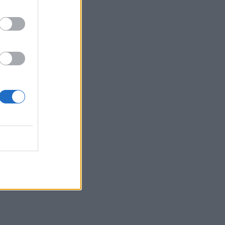
 τους
ά και
ογραφικό
υν και
α μαζικής
σχολές εάν
ια την