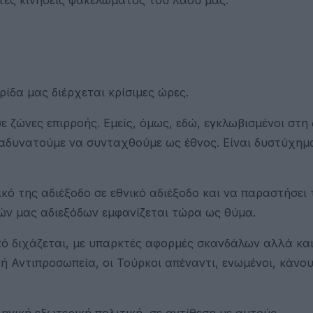
ίδα μας διέρχεται κρίσιμες ώρες.
ε ζώνες επιρροής. Εμείς, όμως, εδώ, εγκλωβισμένοι στη
αδυνατούμε να συνταχθούμε ως έθνος. Είναι δυστύχημα
ό της αδιέξοδο σε εθνικό αδιέξοδο και να παραστήσει 
κών μας αδιεξόδων εμφανίζεται τώρα ως θύμα.
κό διχάζεται, με υπαρκτές αφορμές σκανδάλων αλλά κα
 Αντιπροσωπεία, οι Τούρκοι απέναντι, ενωμένοι, κάνο
ηνική εξωτερική πολιτική, σε αντίθεση με αυτούς.