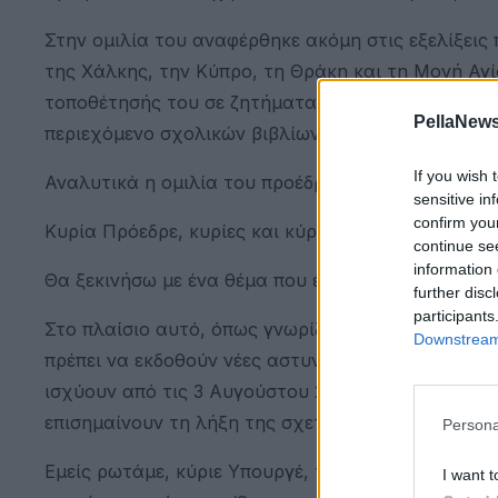
Στην ομιλία του αναφέρθηκε ακόμη στις εξελίξεις
της Χάλκης, την Κύπρο, τη Θράκη και τη Μονή Αγί
τοποθέτησής του σε ζητήματα Παιδείας, με αιχμέ
PellaNews
περιεχόμενο σχολικών βιβλίων.
If you wish 
Αναλυτικά η ομιλία του προέδρου της ΝΙΚΗΣ κ. Δ
sensitive in
confirm you
Κυρία Πρόεδρε, κυρίες και κύριοι συνάδελφοι,
continue se
information 
Θα ξεκινήσω με ένα θέμα που έχει σχέση με την ε
further disc
participants
Στο πλαίσιο αυτό, όπως γνωρίζουμε, με τον νόμο 
Downstream 
πρέπει να εκδοθούν νέες αστυνομικές ταυτότητες
ισχύουν από τις 3 Αυγούστου 2026. Ήδη τα Γενικά 
επισημαίνουν τη λήξη της σχετικής προθεσμίας.
Persona
Εμείς ρωτάμε, κύριε Υπουργέ, τα Επιτελεία και το
I want t