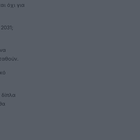
αι όχι για
2031;
 να
ταθούν.
ικό
 δίπλα
θα