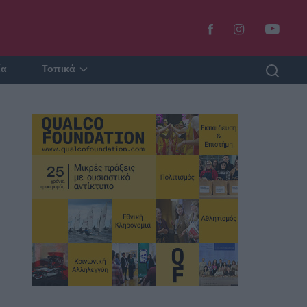
ία
Τοπικά