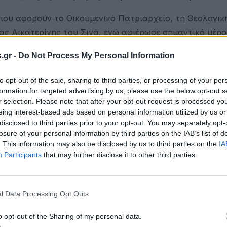
 που αφορούν το Οικουμενικό Πατριαρχείο, τη Θεολογι
ας Αικατερίνης του Σινά, ενώ αφιέρωσε σημαντικό μέρο
ς για τα πανεπιστημιακά προγράμματα σπουδών και το
.gr -
Do Not Process My Personal Information
to opt-out of the sale, sharing to third parties, or processing of your per
ημήτρη Νατσιού
formation for targeted advertising by us, please use the below opt-out s
r selection. Please note that after your opt-out request is processed y
eing interest-based ads based on personal information utilized by us or
disclosed to third parties prior to your opt-out. You may separately opt-
μμονή της κυβέρνησης με τον προσωπικό αριθμό.
losure of your personal information by third parties on the IAB’s list of
. This information may also be disclosed by us to third parties on the
IA
5195/2025 αποφάσισε ότι για όλο το στρατιωτικό προσω
Participants
that may further disclose it to other third parties.
, νέου τύπου, αφού τα ισχύοντα αστυνομικά δελτία θα 
Επιτελεία άρχισαν να εκδίδουν συγκεκριμένες διαταγές 
l Data Processing Opt Outs
υς Αρχηγούς: Τι θα γίνει αν κάποια στελέχη αρνηθούν 
o opt-out of the Sharing of my personal data.