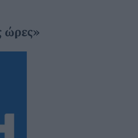
ς ώρες»