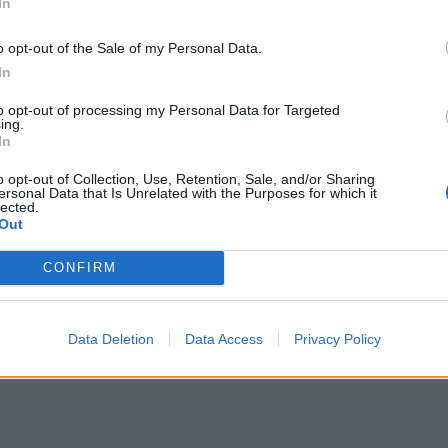
ωπικά, και η ΝΙΚΗ το αρνούμαστε. Τι θα τους κάνετε; Θα
In
Τουρκία αναβαθμίζεται και στρατιωτικά και γεωπολιτικ
o opt-out of the Sale of my Personal Data.
In
σαν Πανελλαδικές Εξετάσεις να συμπληρώσουν το μηχαν
to opt-out of processing my Personal Data for Targeted
ing.
 είναι νέα παιδιά, αγόρια και κορίτσια, που θα επιλέξο
In
o opt-out of Collection, Use, Retention, Sale, and/or Sharing
ersonal Data that Is Unrelated with the Purposes for which it
Υπουργείου, στέλνει άτυπο ενημερωτικό δελτίο στα μέσ
lected.
Out
υδαστές ότι δεν θα γίνονται δεκτοί στις στρατιωτικές 
, αυτές με τον προσωπικό αριθμό.
CONFIRM
νημέρωση» και, μεταξύ άλλων, αναφέρει:
Data Deletion
Data Access
Privacy Policy
α νέου τύπου παρακαλούνται να μεριμνήσουν εγκαίρως γ