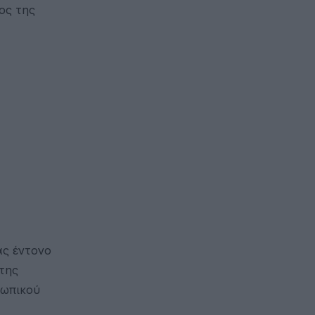
ος της
ας έντονο
της
σωπικού