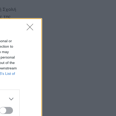
κή Σχολή
ς της
sonal or
ection to
ou may
 personal
out of the
 downstream
B’s List of
πικό θα
πάψουν να
και να
να πάρουν