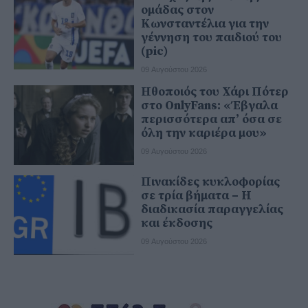
ομάδας στον
Κωνσταντέλια για την
γέννηση του παιδιού του
(pic)
09 Αυγούστου 2026
Ηθοποιός του Χάρι Πότερ
στο OnlyFans: «Έβγαλα
περισσότερα απ’ όσα σε
όλη την καριέρα μου»
09 Αυγούστου 2026
Πινακίδες κυκλοφορίας
σε τρία βήματα – Η
διαδικασία παραγγελίας
και έκδοσης
09 Αυγούστου 2026