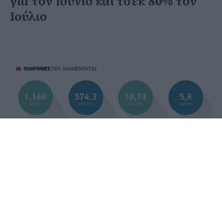
για τον Ιούνιο και τσεκ 80% τον
Ιούλιο
29 Μαΐου 2020 - 14:58
PellaNews Team
Στις προτεραιότητες η όσο το δυνατόν
νωρίτερα καταβολή της