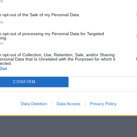
In
o opt-out of the Sale of my Personal Data.
 πρόγραμμα Κοινής Ωφέλειας επιδοτούμενο από το ΕΣΠ
In
ο επίδομα ¨ειδικού σκοπού¨ των 800 ευρώ! Εργάζονται
to opt-out of processing my Personal Data for Targeted
ing.
ία κλειστά λόγω κορονοϊού ουδείς μπορούσε να τους υ
In
ρίς κανένα πόρο, και γι’ αυτό πρέπει να βρεθεί ένας τ
o opt-out of Collection, Use, Retention, Sale, and/or Sharing
ersonal Data that Is Unrelated with the Purposes for which it
lected.
Out
CONFIRM
Data Deletion
Data Access
Privacy Policy