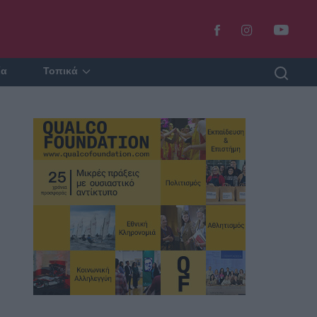
ία
Τοπικά