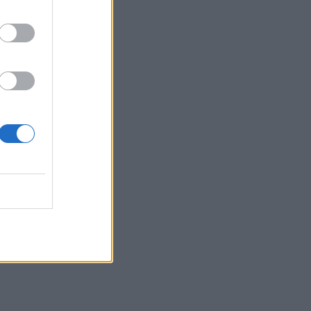
Α –
ποδείξει
ρόπος