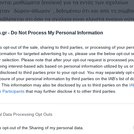
νται μισθώματα (ενοίκια) για τα εντός των σχολείων
ς ήταν ¨δώρον–άδωρον¨, δεδομένου ότι και από τη σύμβ
βλέπεται ότι όσο τα σχολεία είναι κλειστά ενοίκιο ούτ
.gr -
Do Not Process My Personal Information
 τα σχολεία άνοιξαν, αλλά εξακολουθεί να υπάρχει ρη
to opt-out of the sale, sharing to third parties, or processing of your per
κείων. Πράγμα που σημαίνει ότι για τους ανθρώπους πο
formation for targeted advertising by us, please use the below opt-out s
 μόνον με το 800άρι που τους δόθηκε ως επίδομα για δ
r selection. Please note that after your opt-out request is processed y
στιες. Τους απαγορεύουν να λειτουργήσουν, αλλά κανείς 
eing interest-based ads based on personal information utilized by us or
disclosed to third parties prior to your opt-out. You may separately opt-
ρεώσεις τους, αλλά και πώς θα μπορέσουν να ζήσουν, ό
losure of your personal information by third parties on the IAB’s list of
ων επαγγελματιών το σχολικό κυλικείο αποτελεί και το
. This information may also be disclosed by us to third parties on the
IA
Participants
that may further disclose it to other third parties.
ους δοθεί το επίδομα των 534 ευρώ τον μήνα και για όσ
ηλα, ζήτησε να βρεθεί και ένας τρόπος διευθέτησης των
l Data Processing Opt Outs
ν.
o opt-out of the Sharing of my personal data.
ργατών και, ειδικότερα, στους νέους δασεργάτες οι οπ