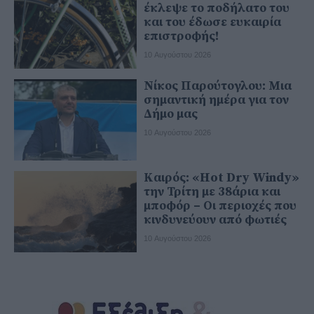
έκλεψε το ποδήλατο του
και του έδωσε ευκαιρία
επιστροφής!
10 Αυγούστου 2026
Νίκος Παρούτογλου: Μια
σημαντική ημέρα για τον
Δήμο μας
10 Αυγούστου 2026
Καιρός: «Hot Dry Windy»
την Τρίτη με 38άρια και
μποφόρ – Οι περιοχές που
κινδυνεύουν από φωτιές
10 Αυγούστου 2026