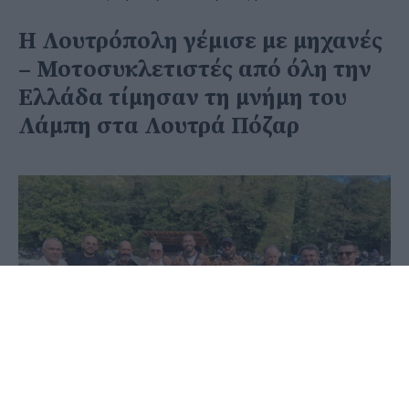
Η Λουτρόπολη γέμισε με μηχανές
– Μοτοσυκλετιστές από όλη την
Ελλάδα τίμησαν τη μνήμη του
Λάμπη στα Λουτρά Πόζαρ
12 Οκτωβρίου 2025 - 16:22