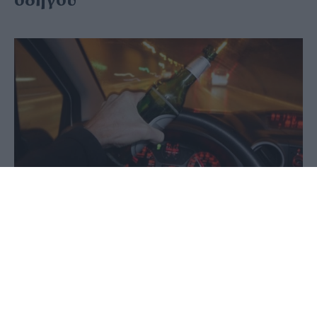
οδηγού
30 Μαΐου 2020 - 18:26
PellaNews Team
Απείθαρχος οδηγικά εμφανίζεται τα τελευταία
χρόνια ο Έλληνας οδηγός, ο οποίος οδηγεί εφόσον
νιώθει κουρασμένος ή έχει καταναλώσει αλκοόλ