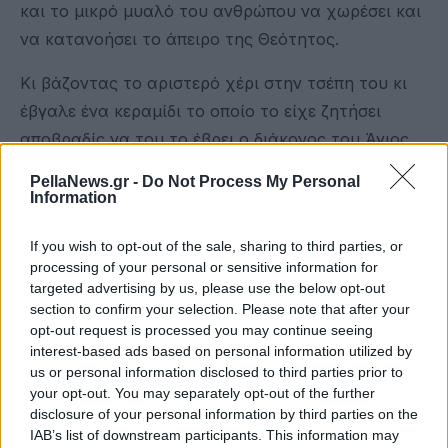
και το μικρό μυαλό του ανθρώπου να χωρέσει και
να κατανοήσει το άπειρο της Θεότητος.
Κι βάζοντας το αριστερό χέρι στην τσέπη του κι
έβγαλε ένα κεραμίδι το οποίο το είχε ζητήσει
αποβραδίς να του το έβρει ο διάκονος του Άγιος
Τριφύλλιος εκείνη την νύχτα που αγρύπνησε
PellaNews.gr -
Do Not Process My Personal
προσευχόμενος και δείχνοντας το, έκαμε με το
Information
δεξί του αγιασμένο χέρι αυτό που λίγους αιώνες
If you wish to opt-out of the sale, sharing to third parties, or
μετά το απέκοψαν οι Λατίνοι των σταυροφοριών
processing of your personal or sensitive information for
από το σεβάσμιο κ άφθαρτο σκήνωμα του για να
targeted advertising by us, please use the below opt-out
το κάνουν δώρο στον Πάπα, έκαμε το σημείο του
section to confirm your selection. Please note that after your
opt-out request is processed you may continue seeing
σταυρού κι είπε:
interest-based ads based on personal information utilized by
us or personal information disclosed to third parties prior to
«Εις το όνομα του Πατρός».
your opt-out. You may separately opt-out of the further
disclosure of your personal information by third parties on the
Κι έσφιξε το κεραμίδι. Οι πατέρες που
IAB’s list of downstream participants. This information may