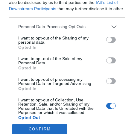
παρακολουθούν τη σκηνή, συγκλονίζονται
also be disclosed by us to third parties on the
IAB’s List of
Downstream Participants
that may further disclose it to other
κυριολεκτικά. Γιατί με τις λέξεις του αγίου, η
third parties.
φωτιά με την οποία ψήθηκε το κεραμίδι ανέβηκε
πάνω.
Personal Data Processing Opt Outs
I want to opt-out of the Sharing of my
«Και του Υιού»,
personal data.
Opted In
Τότε το νερό με το οποίο ζυμώθηκε το ξερό
I want to opt-out of the Sale of my
κεραμίδι, έτρεξε κάτω.
Personal Data.
Opted In
«Και του Αγίου Πνεύματος».
I want to opt-out of processing my
Personal Data for Targeted Advertising.
Το χώμα έμεινε στο χέρι του.
Opted In
... όπως το κεραμίδι αποτελεί ένα πράγμα μιας
I want to opt-out of Collection, Use,
Retention, Sale, and/or Sharing of my
ουσίας και μιας φύσεως, αλλά είναι τρισύνθετο,
Personal Data that Is Unrelated with the
Purposes for which it was collected.
φωτιά, νερό, χώμα, έτσι κι ο Άγιος Θεός. Το
Opted Out
κεραμίδι μπορεί να φαίνεται ένα αλλά έχει τρία
CONFIRM
υλικά. Εμείς το βλέπουμε ως ένα πράγμα αλλά δεν