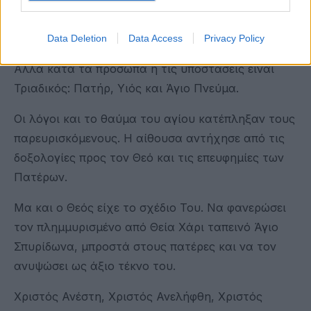
είναι.
Data Deletion
Data Access
Privacy Policy
Ο Θεός είναι ένας κατά την ουσία και τη φύση.
Αλλά κατά τα πρόσωπα ή τις υποστάσεις είναι
Τριαδικός: Πατήρ, Υιός και Άγιο Πνεύμα.
Οι λόγοι και το θαύμα του αγίου κατέπληξαν τους
παρευρισκόμενους. Η αίθουσα αντήχησε από τις
δοξολογίες προς τον Θεό και τις επευφημίες των
Πατέρων.
Μα και ο Θεός είχε το σχέδιο Του. Να φανερώσει
τον πλημμυρισμένο από Θεία Χάρι ταπεινό Άγιο
Σπυρίδωνα, μπροστά στους πατέρες και να τον
ανυψώσει ως άξιο τέκνο του.
Χριστός Ανέστη, Χριστός Ανελήφθη, Χριστός