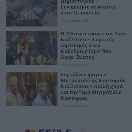
Παρούτογλου –
Συνομίλησε με πολίτες
στην Περικλεία
07 Αυγούστου 2026
Η Έδεσσα τίμησε τον Άγιο
Καλλίνικο – Λαμπρός
εορτασμός στον
Καθεδρικό Ιερό Ναό
Αγίας Σκέπης
07 Αυγούστου 2026
Εορτάζει σήμερα ο
Μητροπολίτης Καστοριάς
Καλλίνικος – Διπλή χαρά
για την Ιερά Μητρόπολη
Καστορίας
07 Αυγούστου 2026