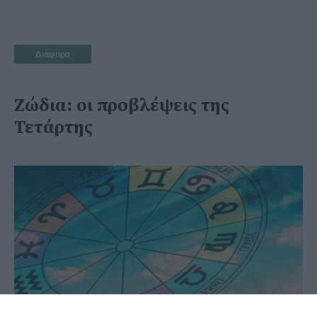
Διάφορα
Ζώδια: οι προβλέψεις της
Τετάρτης