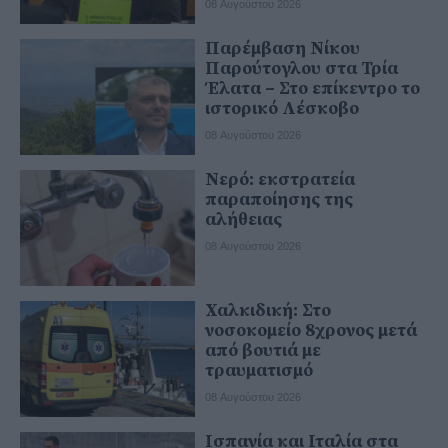
08 Αυγούστου 2026
Παρέμβαση Νίκου
Παρούτογλου στα Τρία
Έλατα – Στο επίκεντρο το
ιστορικό Λέσκοβο
08 Αυγούστου 2026
Νερό: εκστρατεία
παραποίησης της
αλήθειας
08 Αυγούστου 2026
Χαλκιδική: Στο
νοσοκομείο 8χρονος μετά
από βουτιά με
τραυματισμό
08 Αυγούστου 2026
Ισπανία και Ιταλία στα