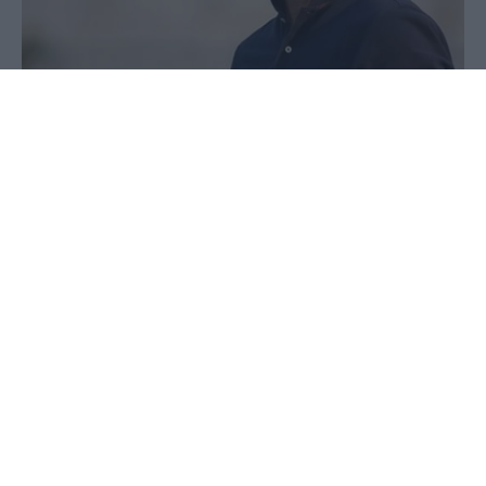
06 Ιουνίου 2020 - 14:52
PellaNews Team
Στην έντυπη έκδοση της Πέλλα news
μιλησε ο αρχιτέκτονας της επιτυχίας
του Αλμωπού.
Ο Γιώργος Τυριακιδης δήλωσε:
Κατά αρχήν να δώσω συγχαρητήρια σε όλους
τους συντελεστές στην μεγάλη επιτυχία της
ομάδας που είναι η άνοδος. Αισθάνομαι