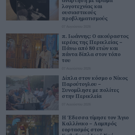
ανάρτηση με άρωμα
λογοτεχνίας και
ουσιαστικούς
προβληματισμούς
07 Αυγούστου 2026
π. Ιωάννης: Ο ακούραστος
ιερέας της Περικλείας –
Πάνω από 80 ετών και
πάντα δίπλα στον τόπο
του
07 Αυγούστου 2026
Δίπλα στον κόσμο ο Νίκος
Παρούτογλου –
Συνομίλησε με πολίτες
στην Περικλεία
07 Αυγούστου 2026
Η Έδεσσα τίμησε τον Άγιο
Καλλίνικο – Λαμπρός
εορτασμός στον