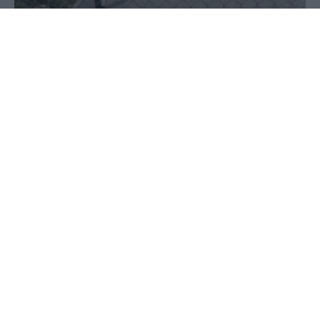
09 Ιουνίου 2020 - 20:16
PellaNews Team
Συνεχίζεται ο αυστηρός περιορισμός κυκλοφορίας
στη δομή Κρανιδίου. Τι ισχύει για τις δομές
Ριτσώνας, Μαλακάσας και Κουτσόχερου.
Αίρεται ο πλήρης περιορισμός κυκλοφορίας στη
δομή φιλοξενίας στο Πολύκαστρο Κιλκίς, με κοινή
απόφαση των υπουργών Υγείας, Προστασίας του
Πολίτη και Μετανάστευσης και Ασύλου. Η άρση
του περιορισμού έγινε μετά τα αρνητικά
αποτελέσματα τεστ σε ύποπτο κρούσμα και σε
άλλους 350 διαμένοντες της δομής.