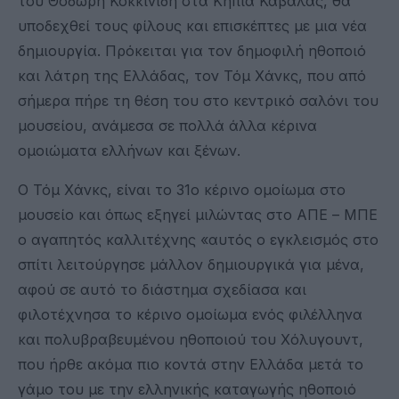
του Θοδωρή Κοκκινίδη στα Κηπιά Καβάλας, θα
υποδεχθεί τους φίλους και επισκέπτες με μια νέα
δημιουργία. Πρόκειται για τον δημοφιλή ηθοποιό
και λάτρη της Ελλάδας, τον Τόμ Χάνκς, που από
σήμερα πήρε τη θέση του στο κεντρικό σαλόνι του
μουσείου, ανάμεσα σε πολλά άλλα κέρινα
ομοιώματα ελλήνων και ξένων.
Ο Τόμ Χάνκς, είναι το 31ο κέρινο ομοίωμα στο
μουσείο και όπως εξηγεί μιλώντας στο ΑΠΕ – ΜΠΕ
ο αγαπητός καλλιτέχνης «αυτός ο εγκλεισμός στο
σπίτι λειτούργησε μάλλον δημιουργικά για μένα,
αφού σε αυτό το διάστημα σχεδίασα και
φιλοτέχνησα το κέρινο ομοίωμα ενός φιλέλληνα
και πολυβραβευμένου ηθοποιού του Χόλυγουντ,
που ήρθε ακόμα πιο κοντά στην Ελλάδα μετά το
γάμο του με την ελληνικής καταγωγής ηθοποιό