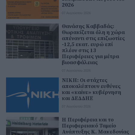
2026
07 Αυγούστου 2026
Θανάσης Καββαδάς:
Θωρακίζεται όλη η χώρα
απέναντι στις επιζωοτίες
-12,5 εκατ. ευρώ επί
πλέον στις 13
Περιφέρειες για μέτρα
βιοασφάλειας
07 Αυγούστου 2026
ΝΙΚΗ: Οι στάχτες
αποκαλύπτουν ευθύνες
και «καίνε» κυβέρνηση
και ΔΕΔΔΗΕ
07 Αυγούστου 2026
Η Περιφέρεια και το
Περιφερειακό Ταμείο
Ανάπτυξης Κ. Μακεδονίας