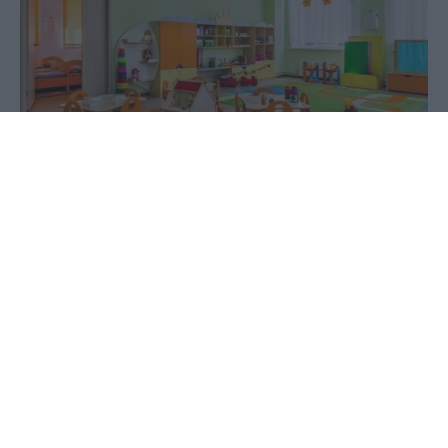
31 Μαΐου 2020 - 15:07
PellaNews Team
Μετά από λουκέτο 83 ημερών λόγω κορονοϊού,
από αύριο Δευτέρα οι βρεφονηπιακοί σταθμοί θα
επαναλειτουργήσουν, προσαρμοσμένοι στις
έκτακτες ανάγκες που οι σημερινές συνθήκες
απαιτούν.
Τόσο το υπουργείο Εσωτερικών όσο και οι