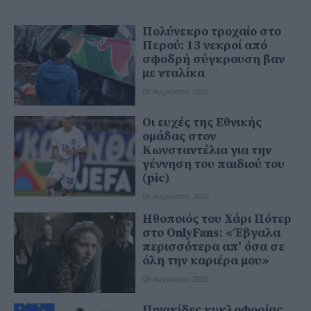
Πολύνεκρο τροχαίο στο
Περού: 13 νεκροί από
σφοδρή σύγκρουση βαν
με νταλίκα
09 Αυγούστου 2026
Οι ευχές της Εθνικής
ομάδας στον
Κωνσταντέλια για την
γέννηση του παιδιού του
(pic)
09 Αυγούστου 2026
Ηθοποιός του Χάρι Πότερ
στο OnlyFans: «Έβγαλα
περισσότερα απ’ όσα σε
όλη την καριέρα μου»
09 Αυγούστου 2026
Πινακίδες κυκλοφορίας