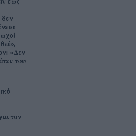
αν έως
 δεν
ένεια
τωχοί
θεί»,
ον: «Δεν
άτες του
ικό
για τον