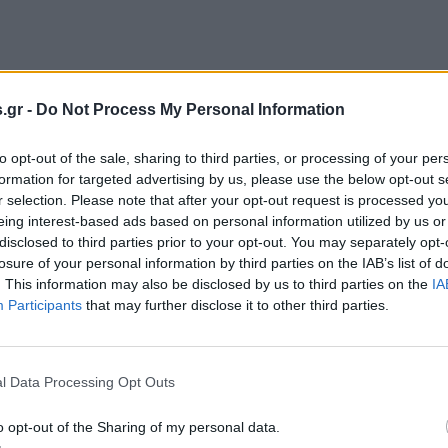
.gr -
Do Not Process My Personal Information
to opt-out of the sale, sharing to third parties, or processing of your per
formation for targeted advertising by us, please use the below opt-out s
r selection. Please note that after your opt-out request is processed y
eing interest-based ads based on personal information utilized by us or
disclosed to third parties prior to your opt-out. You may separately opt-
losure of your personal information by third parties on the IAB’s list of
 η Maitlis παραβίασε τους κανόνες
. This information may also be disclosed by us to third parties on the
IA
ποθέτησή της στο βραδινό μαγκαζίνο. Την 
Participants
that may further disclose it to other third parties.
δημοσιογράφος Katie Razzall, εν μέσω
τύωσης και σχολίων για λογοκρισία της Ma
l Data Processing Opt Outs
aitlis είπε πως η ίδια ζήτησε να πάρει ρε
o opt-out of the Sharing of my personal data.