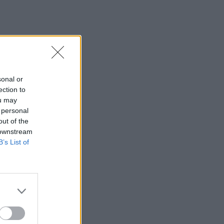
sonal or
ection to
ou may
 personal
out of the
 downstream
B’s List of
Τετάρτη
itlis.
πό