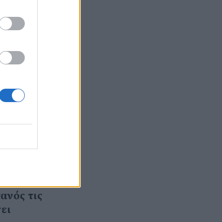
 «Ο
μπορεί
ργός
ισμένη
ανόνες,
ούν να
ήσει».
σεις από
τά
ς
 τα
οκειμένω
ανός τις
ει