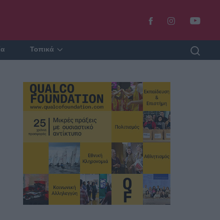
ία
Τοπικά