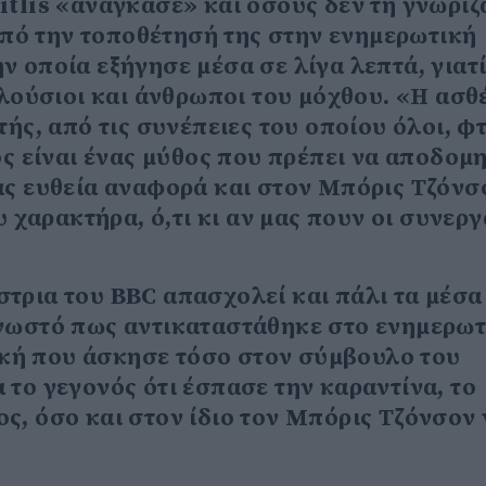
itlis «ανάγκασε» και όσους δεν τη γνώριζ
 από την τοποθέτησή της στην ενημερωτική
 οποία εξήγησε μέσα σε λίγα λεπτά, γιατί
πλούσιοι και άνθρωποι του μόχθου. «Η ασθ
τής, από τις συνέπειες του οποίου όλοι, φ
ός είναι ένας μύθος που πρέπει να αποδομη
ας ευθεία αναφορά και στον Μπόρις Τζόνσ
υ χαρακτήρα, ό,τι κι αν μας πουν οι συνεργ
τρια του BBC απασχολεί και πάλι τα μέσα
γνωστό πως αντικαταστάθηκε στο ενημερωτ
τική που άσκησε τόσο στον σύμβουλο του
το γεγονός ότι έσπασε την καραντίνα, το
, όσο και στον ίδιο τον Μπόρις Τζόνσον 