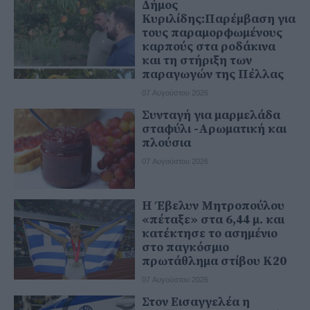
Δήμος
Κυριλίδης:Παρέμβαση για
τους παραμορφωμένους
καρπούς στα ροδάκινα
και τη στήριξη των
παραγωγών της Πέλλας
07 Αυγούστου 2026
Συνταγή για μαρμελάδα
σταφύλι -Αρωματική και
πλούσια
07 Αυγούστου 2026
Η Έβελυν Μητροπούλου
«πέταξε» στα 6,44 μ. και
κατέκτησε το ασημένιο
στο παγκόσμιο
πρωτάθλημα στίβου Κ20
07 Αυγούστου 2026
Στον Εισαγγελέα η