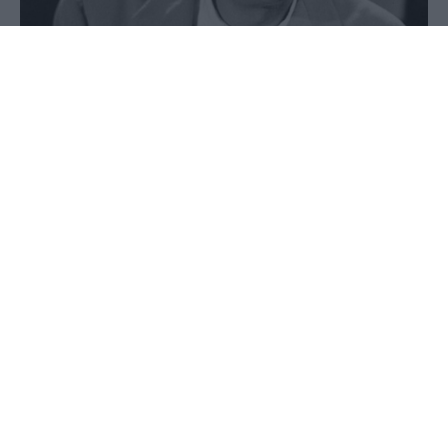
29 Οκτωβρίου 2025 - 09:12
PellaNews Team
Σαν σήμερα έγιναν τα εξής:
1863
Ιδρύεται ο Διεθνής Ερυθρός Σταυρός από τον
ελβετό Ερρίκο Ντινάν.
1912
Το ελληνικό στρατηγείο απαγορεύει στην υπό το
στρατηγό Θεοδώροφ βουλγαρική μεραρχία του