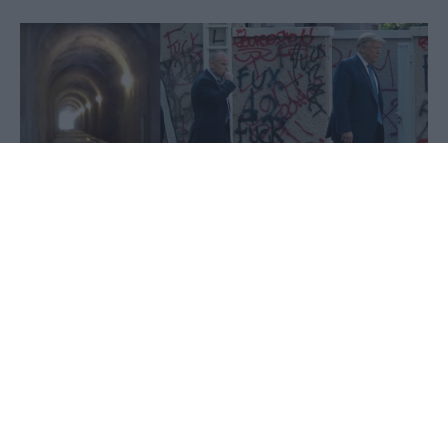
02 Ιουνίου 2020 - 14:27
PellaNews Team
Τον φυγάδευσαν οι πράκτορες των μυστικών
υπηρεσιών για να τον προστατεύσουν από τις
ταραχές που ξέσπασαν στην Ουάσινγκτον - Πού
βρίσκεται το μυστικό καταφύγιο στον Λευκό Οίκο