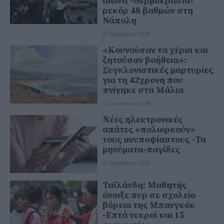
αιώνα -Θερμοκρασία-
ρεκόρ 48 βαθμών στη
Νάπολη
07 Αυγούστου 2026
«Κουνούσαν τα χέρια και
ζητούσαν βοήθεια»:
Συγκλονιστικές μαρτυρίες
για τη 42χρονη που
πνίγηκε στα Μάλια
07 Αυγούστου 2026
Νέες ηλεκτρονικές
απάτες «πολιορκούν»
τους ανυποψίαστους -Τα
μηνύματα-παγίδες
07 Αυγούστου 2026
Ταϊλάνδη: Μαθητής
άνοιξε πυρ σε σχολείο
βόρεια της Μπανγκόκ
-Επτά νεκροί και 15