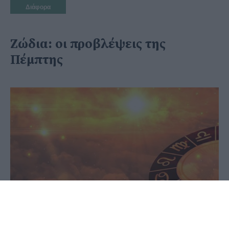
Διάφορα
Ζώδια: οι προβλέψεις της
Πέμπτης
28 Μαΐου 2020 - 08:11
PellaNews Team