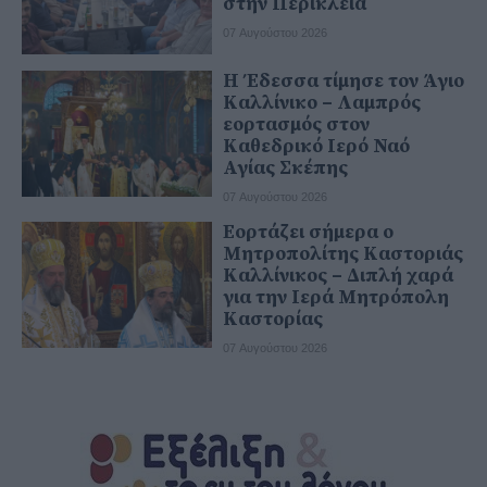
στην Περικλεία
07 Αυγούστου 2026
Η Έδεσσα τίμησε τον Άγιο
Καλλίνικο – Λαμπρός
εορτασμός στον
Καθεδρικό Ιερό Ναό
Αγίας Σκέπης
07 Αυγούστου 2026
Εορτάζει σήμερα ο
Μητροπολίτης Καστοριάς
Καλλίνικος – Διπλή χαρά
για την Ιερά Μητρόπολη
Καστορίας
07 Αυγούστου 2026