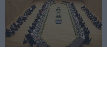
01 Ιουλίου 2020 - 09:48
PellaNews Team
Τα σημαντικότερα γεγονότα της ημέρας
69: Ο Τιβέριος Ιούλιος Αλέξανδρος διατάζει
τις ρωμαϊκές λεγεώνες του στην Αλεξάνδρεια να