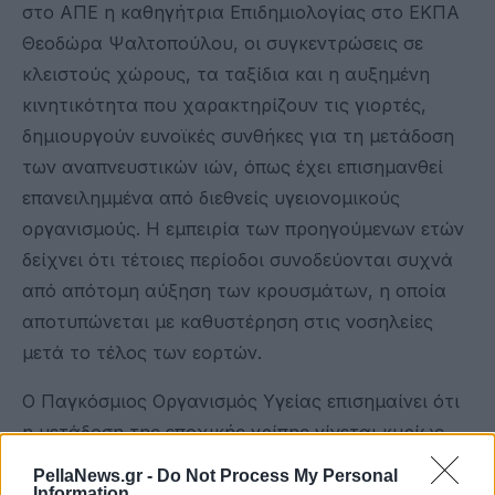
στο ΑΠΕ η καθηγήτρια Επιδημιολογίας στο ΕΚΠΑ
Θεοδώρα Ψαλτοπούλου, οι συγκεντρώσεις σε
κλειστούς χώρους, τα ταξίδια και η αυξημένη
κινητικότητα που χαρακτηρίζουν τις γιορτές,
δημιουργούν ευνοϊκές συνθήκες για τη μετάδοση
των αναπνευστικών ιών, όπως έχει επισημανθεί
επανειλημμένα από διεθνείς υγειονομικούς
οργανισμούς. Η εμπειρία των προηγούμενων ετών
δείχνει ότι τέτοιες περίοδοι συνοδεύονται συχνά
από απότομη αύξηση των κρουσμάτων, η οποία
αποτυπώνεται με καθυστέρηση στις νοσηλείες
μετά το τέλος των εορτών.
Ο Παγκόσμιος Οργανισμός Υγείας επισημαίνει ότι
η μετάδοση της εποχικής γρίπης γίνεται κυρίως
μέσω σταγονιδίων, όταν ένα μολυσμένο άτομο
PellaNews.gr -
Do Not Process My Personal
βήχει, φτερνίζεται ή μιλά σε κοντινή απόσταση,
Information