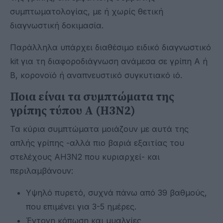
συμπτωματολογίας, με ή χωρίς θετική
διαγνωστική δοκιμασία.
Παράλληλα υπάρχει διαθέσιμο ειδικό διαγνωστικό
kit για τη διαφοροδιάγνωση ανάμεσα σε γρίπη Α ή
Β, κορονοϊό ή αναπνευστικό συγκυτιακό ιό.
Ποια είναι τα συμπτώματα της
γρίπης τύπου Α (Η3Ν2)
Τα κύρια συμπτώματα μοιάζουν με αυτά της
απλής γρίπης -αλλά πιο βαριά εξαιτίας του
στελέχους ΑΗ3Ν2 που κυριαρχεί- και
περιλαμβάνουν:
Υψηλό πυρετό, συχνά πάνω από 39 βαθμούς,
που επιμένει για 3-5 ημέρες.
Έντονη κόπωση και μυαλγίες