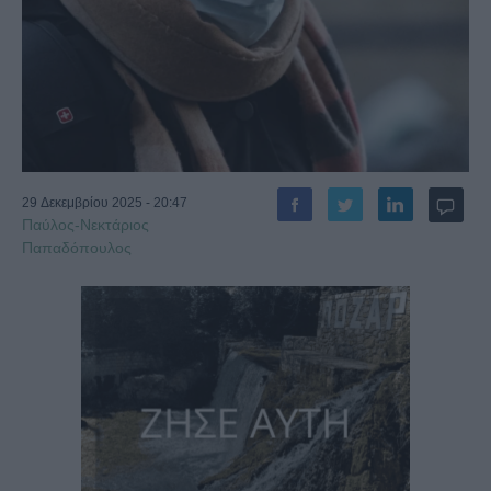
29 Δεκεμβρίου 2025 - 20:47
Παύλος-Νεκτάριος
Παπαδόπουλος