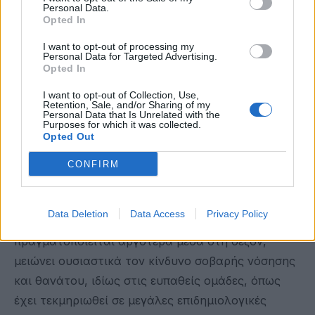
από τη γρίπη, όπως αναφέρεται και από την
Personal Data.
Opted In
Εθνική Επιτροπή Εμβολιασμών στη χώρα μας. Για
τις ομάδες αυτές, η λοίμωξη μπορεί να οδηγήσει
I want to opt-out of processing my
Personal Data for Targeted Advertising.
σε πνευμονία, επιδείνωση υποκείμενων νοσημάτων
Opted In
και ανάγκη νοσηλείας, σημειώνει η κ.
I want to opt-out of Collection, Use,
Ψαλτοπούλου.
Retention, Sale, and/or Sharing of my
Personal Data that Is Unrelated with the
Purposes for which it was collected.
Εμβολιασμός, μάσκες και μέτρα
Opted Out
προστασίας
CONFIRM
Ο Παγκόσμιος Οργανισμός Υγείας τονίζει ότι ο
ετήσιος αντιγριπικός εμβολιασμός παραμένει το
Data Deletion
Data Access
Privacy Policy
σημαντικότερο μέτρο πρόληψης. Ακόμη και όταν
πραγματοποιείται αργότερα μέσα στη σεζόν,
μειώνει ουσιαστικά τον κίνδυνο σοβαρής νόσησης
και θανάτου, ιδίως στις ευπαθείς ομάδες, όπως
έχει τεκμηριωθεί σε μεγάλες επιδημιολογικές