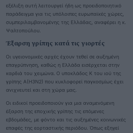
εξέλιξη αυτή λειτουργεί ήδη ως προειδοποιητικό
παράδειγμα για τις υπόλοιπες ευρωπαϊκές χώρες,
συμπεριλαμβανομένης της Ελλάδας, αναφέρει η κ.
Ψαλτοπούλου.
Έξαρση γρίπης κατά τις γιορτές
Οι υγειονομικές αρχές έχουν τεθεί σε αυξημένη
επαγρύπνηση, καθώς η Ελλάδα εισέρχεται στην
καρδιά του χειμώνα. Ο υποκλάδος K του ιού της
γρίπης A(H3N2) που κυκλοφορεί παγκοσμίως έχει
ανιχνευτεί και στη χώρα μας.
Οι ειδικοί προειδοποιούν για μια αναμενόμενη
έξαρση της εποχικής γρίπης τις επόμενες
εβδομάδες, με φόντο και τις αυξημένες κοινωνικές
επαφές της εορταστικής περιόδου. Όπως εξηγεί