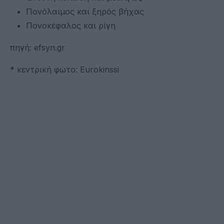
Πονόλαιμος και ξηρός βήχας
Πονοκέφαλος και ρίγη
πηγή: efsyn.gr
* κεντρική φώτο: Eurokinssi