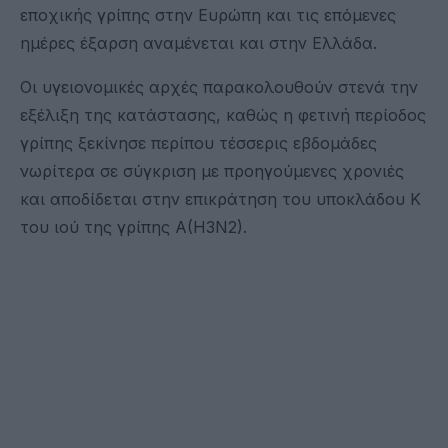
εποχικής γρίπης στην Ευρώπη και τις επόμενες
ημέρες έξαρση αναμένεται και στην Ελλάδα.
Οι υγειονομικές αρχές παρακολουθούν στενά την
εξέλιξη της κατάστασης, καθώς η φετινή περίοδος
γρίπης ξεκίνησε περίπου τέσσερις εβδομάδες
νωρίτερα σε σύγκριση με προηγούμενες χρονιές
και αποδίδεται στην επικράτηση του υποκλάδου K
του ιού της γρίπης A(H3N2).