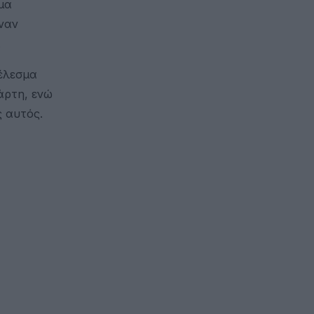
μα
έναν
.
τέλεσμα
άρτη, ενώ
ς αυτός.