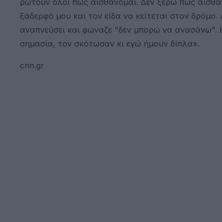
ρωτούν όλοι πως αισθάνομαι. Δεν ξέρω πώς αισθά
ξάδερφό μου και τον είδα να κείτεται στον δρόμο
αναπνεύσει και φώναζε "δεν μπορώ να ανασάνω". Κα
σημασία, τον σκότωσαν κι εγώ ήμουν δίπλα».
cnn.gr