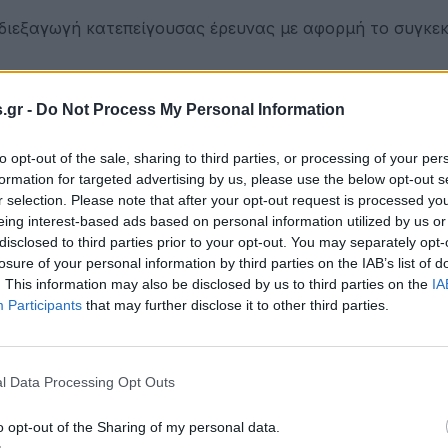
 διεξαγωγή κατεπείγουσας έρευνας με αφορμή το συγκε
) το αστυνομικό τμήμα της πόλης, όπου υπηρετούσαν οι
.gr -
Do Not Process My Personal Information
 την απόλυσή τους, τυλίχθηκε στις φλόγες και εκκενώθ
αν φωτιές σε διάφορα σημεία.
to opt-out of the sale, sharing to third parties, or processing of your per
formation for targeted advertising by us, please use the below opt-out s
κή να προσπαθεί ακόμη να αξιολογήσει την κατάσταση.
r selection. Please note that after your opt-out request is processed y
eing interest-based ads based on personal information utilized by us or
disclosed to third parties prior to your opt-out. You may separately opt-
αδικοχαμένο Τζορτζ Φλόιντ, έναν 47χρονο μαύρο πολίτ
losure of your personal information by third parties on the IAB’s list of
είχε ακινητοποιήσει στο έδαφος, άοπλο και χωρίς χειρ
. This information may also be disclosed by us to third parties on the
IA
ε τον δήμαρχο της πόλης, Τζέικομπ Φρέι, ο οποίος από
Participants
that may further disclose it to other third parties.
α, να καλέσει αστυνομικές ενισχύσεις και τη συμβολή 
η.
l Data Processing Opt Outs
ινεάπολης, περισσότερες από 170 επιχειρήσεις έχουν
νομίας.
o opt-out of the Sharing of my personal data.