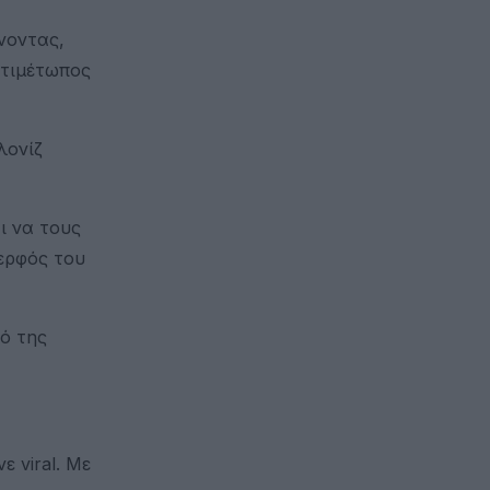
νοντας,
ντιμέτωπος
λονίζ
ι να τους
δερφός του
ό της
 viral. Με