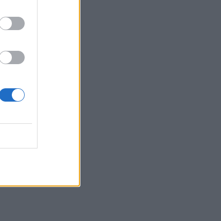
σε με τον
μικό
κή χρήση
ία εκ των
οικογένεια
ντ, ο