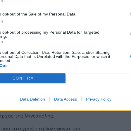
In
o opt-out of the Sale of my Personal Data.
το φως σχετικά με το ποιόν του αστυνομικού που σκότω
In
ινε γνωστό από το αστυνομικό τμήμα, τον νταή αστυνο
to opt-out of processing my Personal Data for Targeted
α Εσωτερικών Υποθέσεων της αστυνομίας για υπερβολι
ing.
In
o opt-out of Collection, Use, Retention, Sale, and/or Sharing
ersonal Data that Is Unrelated with the Purposes for which it
ο ασιατικής καταγωγής Του Τάο, είχε έξι καταγγελίες, μ
lected.
ας Λέιν και ο Τζέι Αλεξάντερ Αλεξάντερ δεν είχαν να
Out
CONFIRM
τυνομικούς δεν έχουν απαγγελθεί κατηγορίες, αν και η 
ία και οι τέσσερις.
Data Deletion
Data Access
Privacy Policy
κού που πατούσε στον λαιμό με το γόνατό του τον Φλόι
μαρχος της Μινεάπολης.
α που κατέγραψε τη δολοφονία του