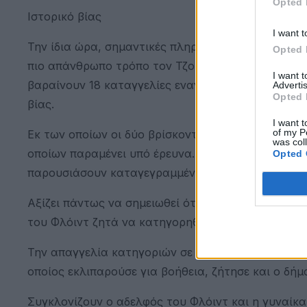
Opted 
Ιστορικό βίας
I want t
Την ίδια ώρα, σημαντικές πληροφορίες έρχονται σ
Opted 
πιο απάνθρωπο τρόπο τον Τζορτζ Φλόιντ. Όπως έγ
I want 
βαραίνουν 18 καταγγελίες εναντίον του στο Τμήμ
Advertis
Opted 
βίας.
I want t
of my P
Εκ των οποίων οι δύο βρίσκονται υπό έρευνα, ενώ 
was col
οποίων παραμένει υπό έρευνα. Οι άλλοι δύο, ο Τόμ
Opted 
παρουσιάσουν καταγεγραμμένο ιστορικό βίας.
Αξίζει πάντως να σημειωθεί ότι στους τέσσερις ασ
του Φλόιντ ζητά να κατηγορηθούν για ανθρωποκτον
Την απαγγελία κατηγοριών σε βάρος του αστυνομι
οποίος εκλιπαρούσε για βοήθεια, ζήτησε και ο δή
Συγκλονίζουν ο αδελφός του Φλόιντ και η γυναίκ