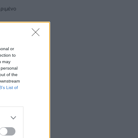
κριμένο
 τέσσερις
ηκε, όταν
sonal or
ection to
ou may
 personal
out of the
η που
 downstream
οπέδες,
B’s List of
 την
της