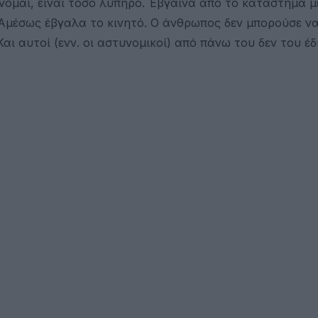
νομαι, είναι τόσο λυπηρό. Έβγαινα από το κατάστημα μ
. Αμέσως έβγαλα το κινητό. Ο άνθρωπος δεν μπορούσε ν
ι αυτοί (ενν. οι αστυνομικοί) από πάνω του δεν του έδ