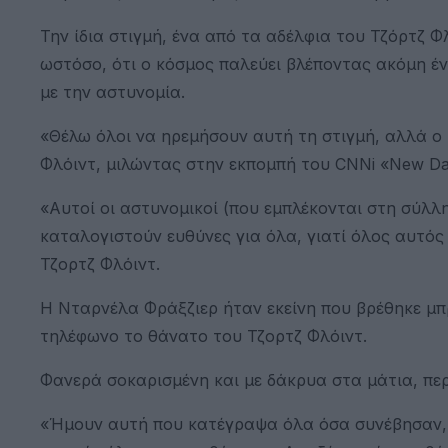
Την ίδια στιγμή, ένα από τα αδέλφια του Τζόρτζ 
ωστόσο, ότι ο κόσμος παλεύει βλέποντας ακόμη έ
με την αστυνομία.
«Θέλω όλοι να ηρεμήσουν αυτή τη στιγμή, αλλά ο 
Φλόιντ, μιλώντας στην εκπομπή του CNNi «New Da
«Αυτοί οι αστυνομικοί (που εμπλέκονται στη σύλλ
καταλογιστούν ευθύνες για όλα, γιατί όλος αυτός
Τζορτζ Φλόιντ.
Η Νταρνέλα Φράξζιερ ήταν εκείνη που βρέθηκε μπ
τηλέφωνο το θάνατο του Τζορτζ Φλόιντ.
Φανερά σοκαρισμένη και με δάκρυα στα μάτια, περ
«Ήμουν αυτή που κατέγραψα όλα όσα συνέβησαν, το 