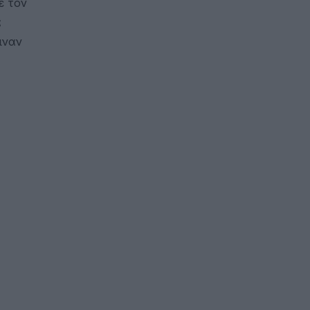
ε τον
α
ιναν