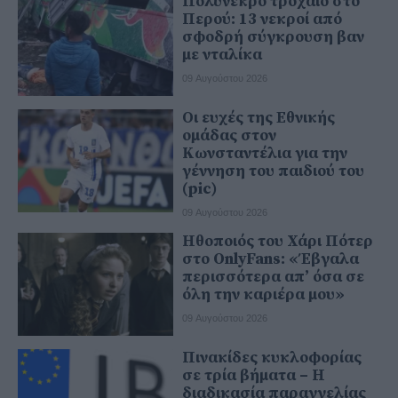
Πολύνεκρο τροχαίο στο
Περού: 13 νεκροί από
σφοδρή σύγκρουση βαν
με νταλίκα
09 Αυγούστου 2026
Οι ευχές της Εθνικής
ομάδας στον
Κωνσταντέλια για την
γέννηση του παιδιού του
(pic)
09 Αυγούστου 2026
Ηθοποιός του Χάρι Πότερ
στο OnlyFans: «Έβγαλα
περισσότερα απ’ όσα σε
όλη την καριέρα μου»
09 Αυγούστου 2026
Πινακίδες κυκλοφορίας
σε τρία βήματα – Η
διαδικασία παραγγελίας