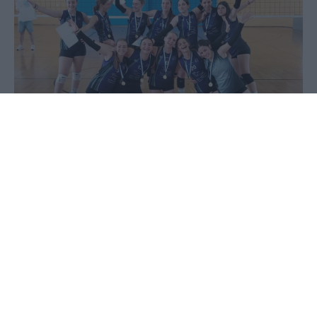
08 Ιουνίου 2026 - 10:36
PellaNews Team
Ο Α.Ο.Π. ΜΙΛΩΝΑΣ ΓΙΑΝΝΙΤΣΩΝ
στο 8ο Διεθνές Τουρνουά Πετοσφαίρισης Κ18
ΝΑΥΠΑΚΤΟΥ!
Η ομάδα βόλευ του ΑΟΠ Μίλωνα Γιαννιτσών
ξεκίνησε την προετοιμασία της, για την