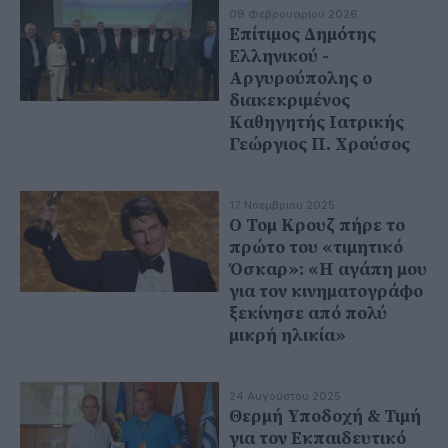
09 Φεβρουαρίου 2026
Επίτιμος Δημότης
Ελληνικού -
Αργυρούπολης ο
διακεκριμένος
Καθηγητής Ιατρικής
Γεώργιος Π. Χρούσος
17 Νοεμβρίου 2025
Ο Τομ Κρουζ πήρε το
πρώτο του «τιμητικό
Όσκαρ»: «Η αγάπη μου
για τον κινηματογράφο
ξεκίνησε από πολύ
μικρή ηλικία»
24 Αυγούστου 2025
Θερμή Υποδοχή & Τιμή
για τον Εκπαιδευτικό