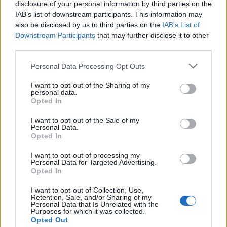
στα "Ακρίτεια 2025"
disclosure of your personal information by third parties on the
IAB’s list of downstream participants. This information may
also be disclosed by us to third parties on the
IAB’s List of
31 Μαΐου 2025
Downstream Participants
that may further disclose it to other
Mεγάλη διάκριση για
third parties.
το ΤΕΦΑΑ ΑΠΘ:
Πρώτοι σε άνδρες και
Personal Data Processing Opt Outs
γυναίκες σε διεθνές
I want to opt-out of the Sharing of my
τουρνουά βόλεϊ στη
personal data.
Κωνσταντινούπολη
Opted In
I want to opt-out of the Sale of my
Personal Data.
Opted In
I want to opt-out of processing my
Personal Data for Targeted Advertising.
Opted In
I want to opt-out of Collection, Use,
Retention, Sale, and/or Sharing of my
Personal Data that Is Unrelated with the
Purposes for which it was collected.
Opted Out