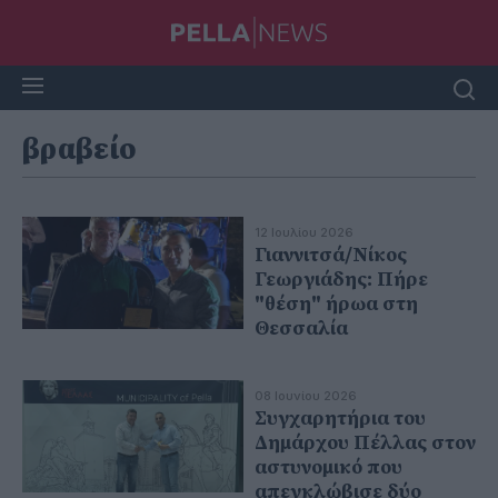
βραβείο
12 Ιουλίου 2026
Γιαννιτσά/Νίκος
Γεωργιάδης: Πήρε
"θέση" ήρωα στη
Θεσσαλία
08 Ιουνίου 2026
Συγχαρητήρια του
Δημάρχου Πέλλας στον
αστυνομικό που
απεγκλώβισε δύο