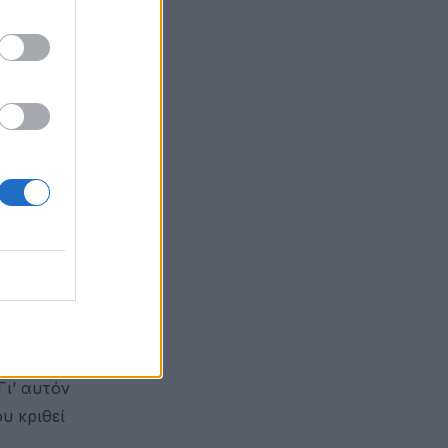
με στο
πος που θα
 τριγύρω,
 Γώγος.
ετικά με
ς
Γι’ αυτόν
υ κριθεί