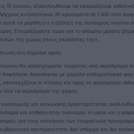
 τις 15 Ιουνίου, εξακολουθούμε να εφαρμόζουμε καθολικ
ελέγχους εντοπίστηκαν 30 κρούσματα σε 1.300 τεστ δια
αυτά τα μεγέθη ότι η εξέλιξη της πανδημίας κινείται σ
ορση. Ετοιμαζόμαστε τώρα για το επόμενο μεγάλο βήμα
πυλών της χώρας στους επισκέπτες της».
κπτωση στη δημόσια υγεία
5 Ιουνίου θα υποδεχόμαστε τουρίστες από αεροδρόμια π
 Ασφάλειας Αεροπορίας με χαμηλό επιδημιολογικό φορτ
, επαναρχίζουν οι πτήσεις και προς το αεροδρόμιο «Μα
υν όλα τα αεροδρόμια της χώρας.
ς οικονομικής και κοινωνικής δραστηριότητας ακολουθ
νδημία και επίθεση στην οικονομία. Η υγεία και η ασφά
ρισμού, για τους κατοίκους των τουριστικών προορισμώ
κυβερνητική προτεραιότητα. Δεν υπάρχει και δεν πρόκε