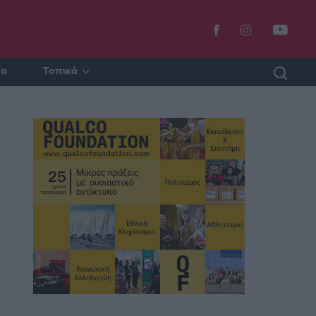
ία
Τοπικά