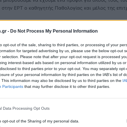
ε στην ΕΡΤ ο καθηγητής Παθολογίας και μέλος της επι
 «πράσινες» χώρες θα γίνονται δειγματοληπτικοί έλεγχο
.gr -
Do Not Process My Personal Information
μία μαίνεται, οι έλεγχοι θα είναι περισσότεροι.
to opt-out of the sale, sharing to third parties, or processing of your per
formation for targeted advertising by us, please use the below opt-out s
r selection. Please note that after your opt-out request is processed y
πίπεδο ο κ. Γώγος εξήγησε ότι υπάρχουν τρία στάδια.
eing interest-based ads based on personal information utilized by us or
disclosed to third parties prior to your opt-out. You may separately opt-
losure of your personal information by third parties on the IAB’s list of
. This information may also be disclosed by us to third parties on the
IA
δοχείων
Participants
that may further disclose it to other third parties.
 ολόκληρο νησί
l Data Processing Opt Outs
ν θα φτάσουμε σε αυτό το σημείο, αν τηρηθούν αυτά π
own για ένα νησί.
o opt-out of the Sharing of my personal data.