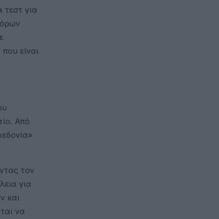
ά τεστ για
φόρων
ε
 που είναι
ου
ίο. Από
κεδονία»
ώντας τον
λεια για
ν και
ιται να