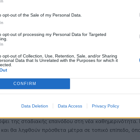
In
αι ένα διαφορετικό καλοκαίρι και πάντα πρέπει να έχου
ορωνοϊού. Εικόνες όπως αυτές που είδαμε πρέπει να
o opt-out of the Sale of my Personal Data.
μόσια υγεία και αφετέρου άσχημες για τον τουρισμό»,
In
to opt-out of processing my Personal Data for Targeted
ing.
In
 σε μπαρ και να χορεύουμε. Είμαι ο τελευταίος άνθρω
ευτη χαλάρωση. Οι μάσκες έχουν αρχίσει και αραιώνουν
o opt-out of Collection, Use, Retention, Sale, and/or Sharing
ersonal Data that Is Unrelated with the Purposes for which it
εταφοράς κάποιοι δεν φορούν» πρόσθεσε ο Χαράλαμπος
lected.
Out
ά τόπους – Τι αποφασίστηκε στη σύσκεψη στο Μαξίμου
CONFIRM
τσοτάκη με αντικείμενο την εξέταση των δεδομένων σχ
ερα σήμερα στο Μέγαρο Μαξίμου.
Data Deletion
Data Access
Privacy Policy
ιολογικά στοιχεία και επισημάνθηκε η ανάγκη αυστηρή
ψει της σταδιακής επανόδου στη νέα καθημερινότητα. 
και θα ληφθούν πρόσθετα μέτρα σε τοπικό επίπεδο, όπο