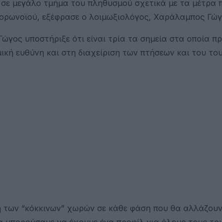
 σε μεγάλο τμήμα του πληθυσμού σχετικά με τα μέτρα 
κορωνοϊού, εξέφρασε ο λοιμωξιολόγος, Χαράλαμπος Γώγ
γος υποστήριξε ότι είναι τρία τα σημεία στα οποία πρ
κή ευθύνη και στη διαχείριση των πτήσεων και του το
ση των “κόκκινων” χωρών σε κάθε φάση που θα αλλάζουν
α μπορούσαμε να έχουμε ένα προφίλ για όλους τους του