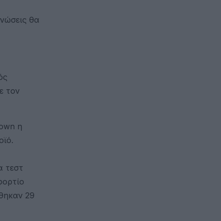
ινώσεις θα
ός
ε τον
down η
οϊό.
α τεστ
φορτίο
ύθηκαν 29