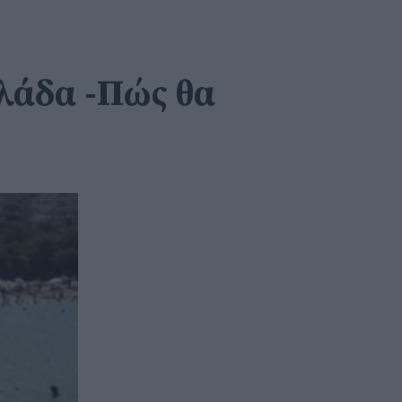
λλάδα -Πώς θα