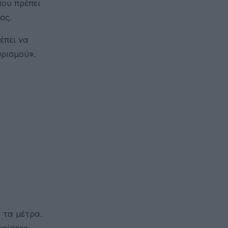
που πρέπει
ος.
έπει να
υρισμού».
 τα μέτρα.
ρίστες,