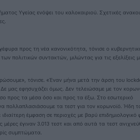
ματος Υγείας ενόψει του καλοκαιριού. Σχετικές ανακο
ες.
έφυρα προς τη νέα κανονικότητα, τόνισε ο κυβερνητικ
ων πολιτικών συντακτών, μιλώντας για τις εξελίξεις μ
ώσουμε», τόνισε. «Έναν μήνα μετά την άρση του lock
 Δε μας εφησυχάζει όμως. Δεν τελειώσαμε με τον κορων
σο προς τα μέσα όσο και προς τα έξω. Στο εσωτερικό
να πολλαπλασιάσουμε τα τεστ για τον κορωνοϊό. Ήδη τ
 ιδιαίτερη έμφαση σε περιοχές με βαρύ επιδημιολογικό 
 μέρες έγιναν 3.013 τεστ και από αυτά τα τεστ ανιχνε
ρίς συμπτώματα.