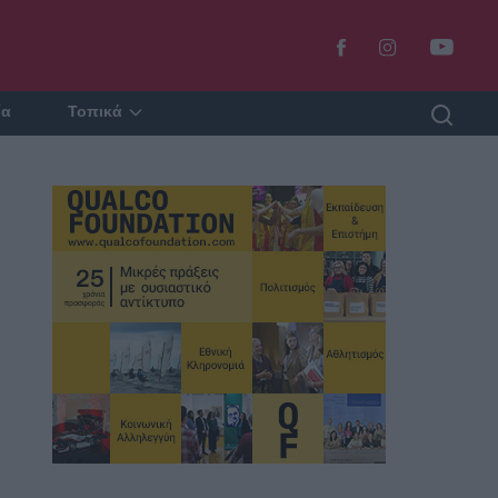
ία
Τοπικά