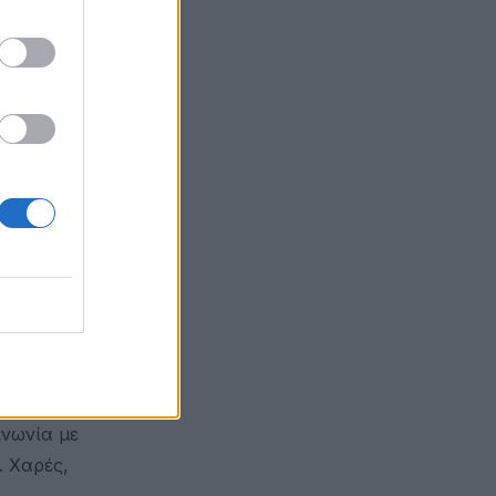
ων.
ίρι σας ή
ικονομικά.
να μείνετε
φωνίες.
 κουβαλάτε
ονείτε τον
 αν το
 προσφορές
ινωνία με
. Χαρές,