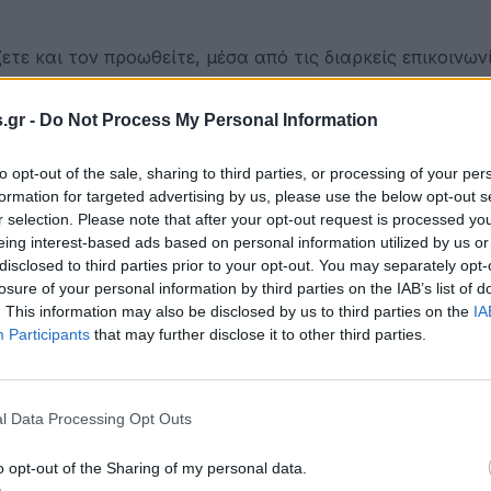
τε και τον προωθείτε, μέσα από τις διαρκείς επικοινωνί
ι ως προς τις επιθυμίες σας. Για αυτό και θα πάρετε μ
.gr -
Do Not Process My Personal Information
ρινιάζετε με το παραμικρό, σας φταίνε όλα και δεν μπο
to opt-out of the sale, sharing to third parties, or processing of your per
δεν ακούτε κανέναν. Ή τουλάχιστον δεν ακούτε για να
formation for targeted advertising by us, please use the below opt-out s
r selection. Please note that after your opt-out request is processed y
eing interest-based ads based on personal information utilized by us or
disclosed to third parties prior to your opt-out. You may separately opt-
 αλλά και οι καλές συνεργασίες, θα οδηγήσουν με μαθ
losure of your personal information by third parties on the IAB’s list of
έχει για σας.
. This information may also be disclosed by us to third parties on the
IA
Participants
that may further disclose it to other third parties.
σας είναι μεγάλα και κανείς δεν μπορεί να μείνει ασ
ά σας θέματα. Οι ανώτεροι σας προτείνουν για προαγωγ
l Data Processing Opt Outs
πει να κάνετε. Αυτό σας αποσυντονίζει και σας αποπροσ
o opt-out of the Sharing of my personal data.