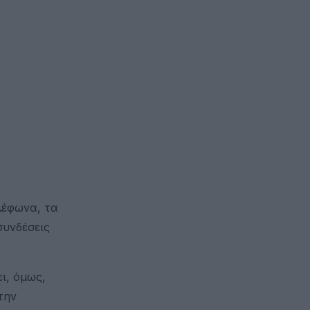
λέφωνα, τα
συνδέσεις
ι, όμως,
την