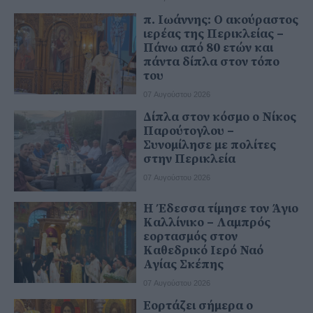
π. Ιωάννης: Ο ακούραστος
ιερέας της Περικλείας –
Πάνω από 80 ετών και
πάντα δίπλα στον τόπο
του
07 Αυγούστου 2026
Δίπλα στον κόσμο ο Νίκος
Παρούτογλου –
Συνομίλησε με πολίτες
στην Περικλεία
07 Αυγούστου 2026
Η Έδεσσα τίμησε τον Άγιο
Καλλίνικο – Λαμπρός
εορτασμός στον
Καθεδρικό Ιερό Ναό
Αγίας Σκέπης
07 Αυγούστου 2026
Εορτάζει σήμερα ο