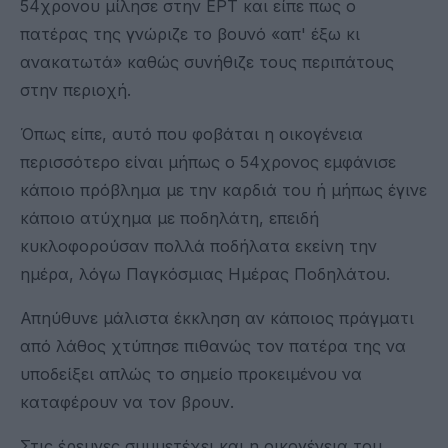
54χρονου μίλησε στην ΕΡΤ και είπε πως ο
πατέρας της γνώριζε το βουνό «απ' έξω κι
ανακατωτά» καθώς συνήθιζε τους περιπάτους
στην περιοχή.
Όπως είπε, αυτό που φοβάται η οικογένεια
περισσότερο είναι μήπως ο 54χρονος εμφάνισε
κάποιο πρόβλημα με την καρδιά του ή μήπως έγινε
κάποιο ατύχημα με ποδηλάτη, επειδή
κυκλοφορούσαν πολλά ποδήλατα εκείνη την
ημέρα, λόγω Παγκόσμιας Ημέρας Ποδηλάτου.
Απηύθυνε μάλιστα έκκληση αν κάποιος πράγματι
από λάθος χτύπησε πιθανώς τον πατέρα της να
υποδείξει απλώς το σημείο προκειμένου να
καταφέρουν να τον βρουν.
Στις έρευνες συμμετέχει και η οικογένεια του