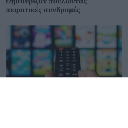
Θησαύριζαν πουλώντας
πειρατικές συνδρομές
05 Ιουνίου 2020 - 10:06
PellaNews Team
Από τη Διεύθυνση Δίωξης Ηλεκτρονικού
Εγκλήματος της Ελληνικής Αστυνομίας