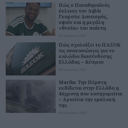
Πώς ο Παναθηναϊκός
έκλεισε τον Λιβάι
Γκαρσία: Δανεισμός,
οψιόν και η μεγάλη
«θυσία» του παίκτη
05 Αυγούστου 2026
Πώς σχολιάζει το ΠΑΣΟΚ
τις ανακοινώσεις για το
καλώδιο διασύνδεσης
Ελλάδας – Κύπρου
05 Αυγούστου 2026
Marfin: Την Πέμπτη
εκδίδεται στην Ελλάδα η
46χρονη που κατηγορείται
– Αρνείται την εμπλοκή
της
05 Αυγούστου 2026