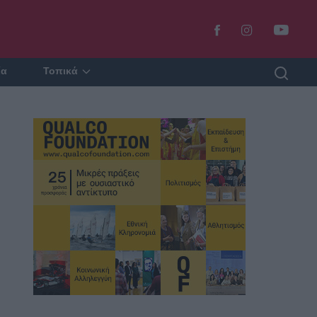
ία
Τοπικά