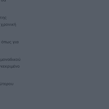
 της
 χρονική
 όπως για
 μοναδικού
γκεκριμένο
εύτερου