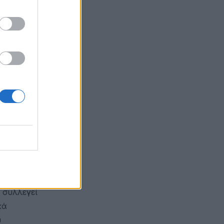
υν
 ανοσίας
ι πόσο
ότητά τους
κή τους
ικά στην
δειγμένα
 συλλεγεί
κά
υ