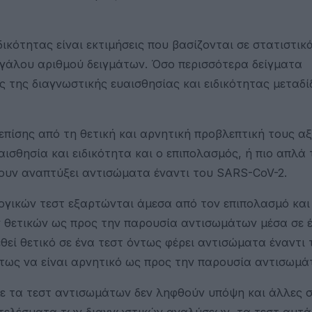
δικότητας είναι εκτιμήσεις που βασίζονται σε στατιστικ
γάλου αριθμού δειγμάτων. Όσο περισσότερα δείγματα
ις της διαγνωστικής ευαισθησίας και ειδικότητας μεταδί
πίσης από τη θετική και αρνητική προβλεπτική τους αξ
ισθησία και ειδικότητα και ο επιπολασμός, ή πιο απλά 
ουν αναπτύξει αντισώματα έναντι του SARS-CoV-2.
λογικών τεστ εξαρτώνται άμεσα από τον επιπολασμό κα
 θετικών ως προς την παρουσία αντισωμάτων μέσα σε 
εί θετικό σε ένα τεστ όντως φέρει αντισώματα έναντι τ
όντως να είναι αρνητικό ως προς την παρουσία αντισωμά
με τα τεστ αντισωμάτων δεν ληφθούν υπόψη και άλλες σ
ποτελέσματα των διαγνωστικών αναλύσεων, τα τεστ αυτά