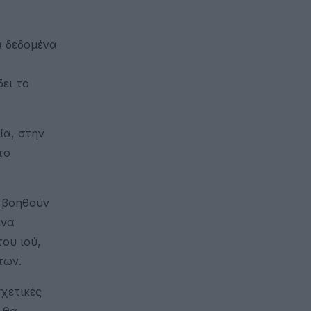
ά δεδομένα
δει το
ία, στην
το
ι βοηθούν
ένα
ου ιού,
των.
χετικές
 θα