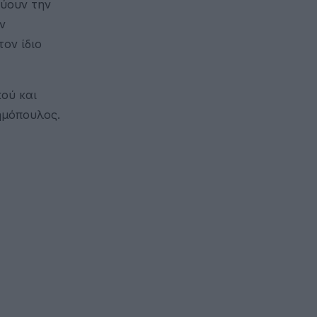
εύουν την
ν
ον ίδιο
κού και
ημόπουλος.