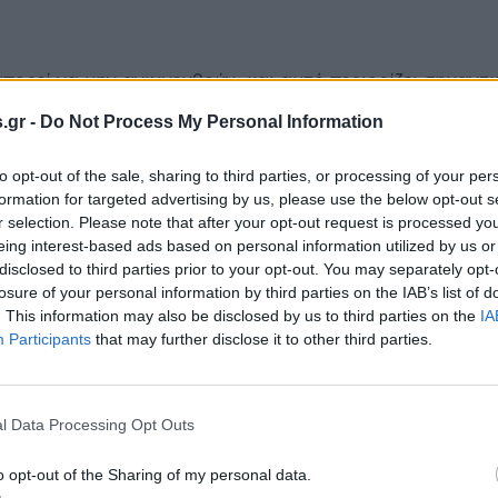
ορεί να μην ανιχνευθούν, και αυτό περιορίζει σημαντι
 διάγνωση.
.gr -
Do Not Process My Personal Information
ματίσουν σοβαρό ρόλο στη μάχη κατά της COVID-19, πρ
to opt-out of the sale, sharing to third parties, or processing of your per
ήρθαν σε επαφή με τον ιό SARS-CoV-2 και ανέπτυξαν α
formation for targeted advertising by us, please use the below opt-out s
r selection. Please note that after your opt-out request is processed y
eing interest-based ads based on personal information utilized by us or
disclosed to third parties prior to your opt-out. You may separately opt-
οηθήσουν στην ταυτοποίηση ατόμων που θα μπορούσαν
losure of your personal information by third parties on the IAB’s list of
ποίο και θα μπορούσε να χορηγηθεί θεραπευτικά σε άτ
. This information may also be disclosed by us to third parties on the
IA
Participants
that may further disclose it to other third parties.
l Data Processing Opt Outs
 των τεστ προϋποθέτει μια εις βάθος κατανόηση των
ους.
o opt-out of the Sharing of my personal data.