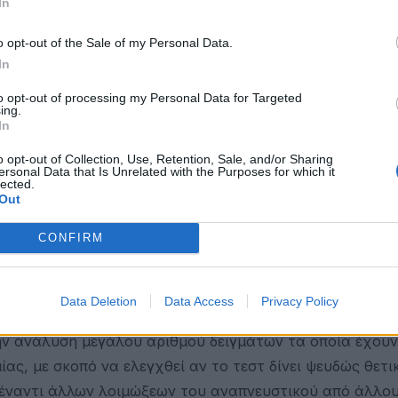
In
για να απαντηθούν συγκεκριμένα ερωτήματα που θα δώσο
ο εάν η παρουσία αντισωμάτων πιστοποιεί ένα επίπεδο
o opt-out of the Sale of my Personal Data.
 κίνδυνο επαναμόλυνσης, καθώς και να μας πληροφορήσε
In
to opt-out of processing my Personal Data for Targeted
ing.
In
o opt-out of Collection, Use, Retention, Sale, and/or Sharing
διαγνωστική τους ευαισθησία, ή πιο απλά από την ικαν
ersonal Data that Is Unrelated with the Purposes for which it
lected.
 του SARS-CoV-2 σε θετικά δείγματα, και τη διαγνωστι
Out
υτοποιούν ως αρνητικά, δείγματα τα οποία είναι αρνητ
CONFIRM
ί μόνο μέσω της ανάλυσης δειγμάτων ατόμων που αποδε
τ.
Data Deletion
Data Access
Privacy Policy
την ανάλυση μεγάλου αριθμού δειγμάτων τα οποία έχουν
ας, με σκοπό να ελεγχθεί αν το τεστ δίνει ψευδώς θετι
έναντι άλλων λοιμώξεων του αναπνευστικού από άλλο