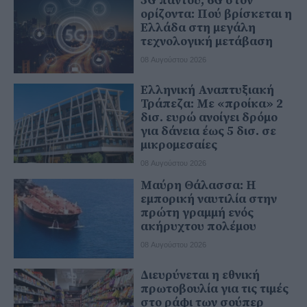
5G παντού, 6G στον
ορίζοντα: Πού βρίσκεται η
Ελλάδα στη μεγάλη
τεχνολογική μετάβαση
08 Αυγούστου 2026
Ελληνική Αναπτυξιακή
Τράπεζα: Με «προίκα» 2
δισ. ευρώ ανοίγει δρόμο
για δάνεια έως 5 δισ. σε
μικρομεσαίες
08 Αυγούστου 2026
Μαύρη Θάλασσα: Η
εμπορική ναυτιλία στην
πρώτη γραμμή ενός
ακήρυχτου πολέμου
08 Αυγούστου 2026
Διευρύνεται η εθνική
πρωτοβουλία για τις τιμές
στο ράφι των σούπερ