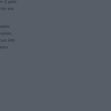
ν ή μιας
ται και
̔εράν
ιρίαν,
των ὑπό
́εσιν