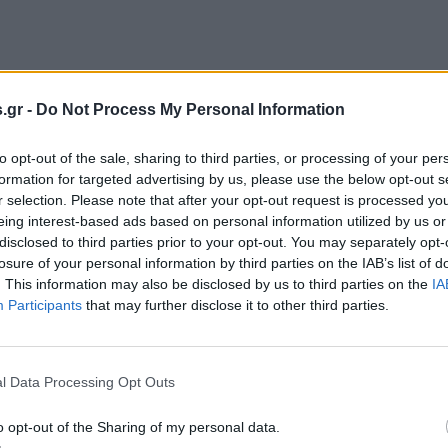
.gr -
Do Not Process My Personal Information
ασκείται μόνον όταν συντρέχουν οι δυο ικανές και αναγ
to opt-out of the sale, sharing to third parties, or processing of your per
formation for targeted advertising by us, please use the below opt-out s
α απαγόρευση σχετικά με τη θεία λατρεία λόγω της πανδη
r selection. Please note that after your opt-out request is processed y
ούτο άδεια της Μητρός Εκκλησίας Κωνσταντινουπόλεως
eing interest-based ads based on personal information utilized by us or
ολλω δε μάλλον στη χρήση πολλαπλών ή μιας χρήσεως
disclosed to third parties prior to your opt-out. You may separately opt-
losure of your personal information by third parties on the IAB’s list of
. This information may also be disclosed by us to third parties on the
IA
Participants
that may further disclose it to other third parties.
l Data Processing Opt Outs
o opt-out of the Sharing of my personal data.