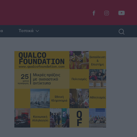
ία
Τοπικά