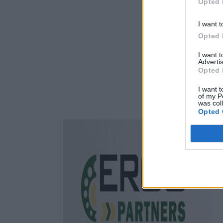
Opted 
I want t
Opted 
I want 
Advertis
Opted 
I want t
of my P
was col
Opted 