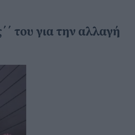
΄΄ του για την αλλαγή