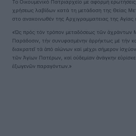
Το Οικουμενικό Πατριαρχείο με αφορμή ερωτήσεις 
χρήσεως λαβίδων κατά τη μετάδοση της Θείας 
στο ανακοινωθέν της Αρχιγραμματειας της Αγίας κα
«Ὡς πρός τόν τρόπον μεταδόσεως τῶν ἀχράντων Μυσ
Παράδοσιν, τήν συνυφασμένην ἀρρήκτως μέ τήν καθ
διακρατεῖ τά ἀπό αἰώνων καί μέχρι σήμερον ἰσχ
τῶν Ἁγίων Πατέρων, καί οὐδεμίαν ἀνάγκην εὑρίσκε
ἐξωγενῶν παραγόντων.»