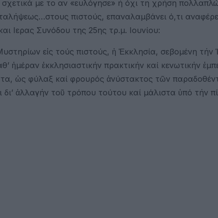
σχετικά με το αν «ευλόγησε» ή όχι τη χρήση πολλαπλώ
Μεταλήψεως…στους πιστούς, επαναλαμβάνει ό,τι αναφέρε
ι Ιερας Συνόδου της 25ης τρ.μ. Ιουνίου:
τηρίων εἰς τούς πιστούς, ἡ Ἐκκλησία, σεβομένη τήν Ι
’ ἡμέραν ἐκκλησιαστικήν πρακτικήν καί κενωτικήν ἐμπε
ύοντα, ὡς φύλαξ καί φρουρός ἀνύστακτος τῶν παραδοθέν
ι δι’ ἀλλαγήν τοῦ τρόπου τούτου καί μάλιστα ὑπό τήν πι