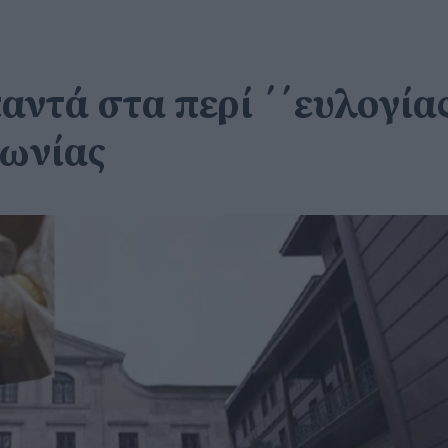
αντά στα περί ΄΄ευλογίας
νωνίας