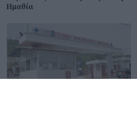
Ημαθία
11 Ιουλίου 2020 - 11:17
PellaNews Team
Θετικός στον κορωνοϊό νέος άνδρας στην Ημαθία
που παραμένει σπίτι του, σε καλή κατάσταση