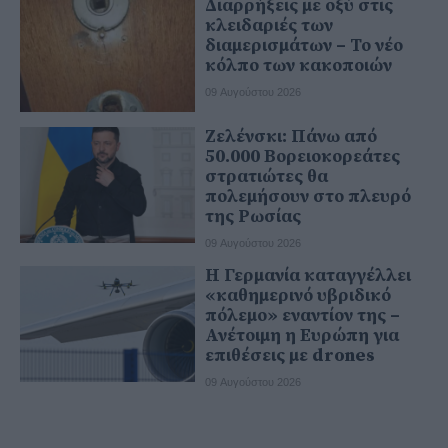
Διαρρήξεις με οξύ στις
κλειδαριές των
διαμερισμάτων – Το νέο
κόλπο των κακοποιών
09 Αυγούστου 2026
Ζελένσκι: Πάνω από
50.000 Βορειοκορεάτες
στρατιώτες θα
πολεμήσουν στο πλευρό
της Ρωσίας
09 Αυγούστου 2026
Η Γερμανία καταγγέλλει
«καθημερινό υβριδικό
πόλεμο» εναντίον της –
Ανέτοιμη η Ευρώπη για
επιθέσεις με drones
09 Αυγούστου 2026